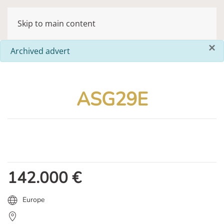
Skip to main content
×
info
Archived advert
ASG29E
142.000
€
Europe