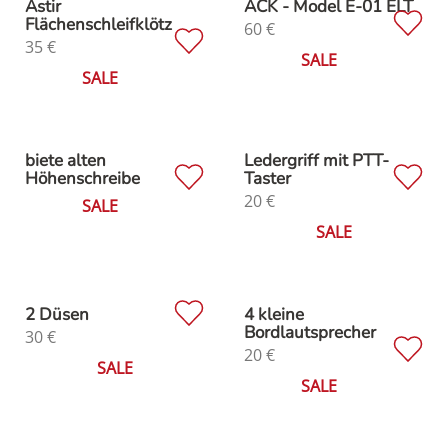
Astir
ACK - Model E-01 ELT
Flächenschleifklötz
60
€
35
€
SALE
SALE
biete alten
Ledergriff mit PTT-
Höhenschreibe
Taster
20
€
SALE
SALE
2 Düsen
4 kleine
Bordlautsprecher
30
€
20
€
SALE
SALE