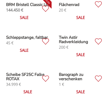
BRM Bristell Classic UL
Flächenrad
144.450
€
20
€
SALE
SALE
Schleppstange, faltbar
Twin Astir
Radverkleidung
45
€
200
€
SALE
SALE
Scheibe SF25C Falke
Barograph zu
ROTAX
verschenken
34.999
€
1
€
SALE
SALE