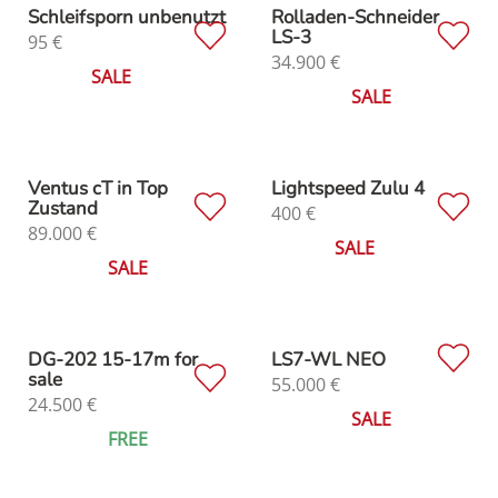
Schleifsporn unbenutzt
Rolladen-Schneider
LS-3
95
€
34.900
€
SALE
SALE
Ventus cT in Top
Lightspeed Zulu 4
Zustand
400
€
89.000
€
SALE
SALE
DG-202 15-17m for
LS7-WL NEO
sale
55.000
€
24.500
€
SALE
FREE