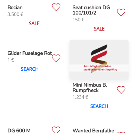
Bocian
Seat cushion DG
100/101/2
3.500
€
150
€
SALE
SALE
Glider Fuselage Rot
1
€
SEARCH
Mini Nimbus B,
Rumpfheck
1.234
€
SEARCH
DG 600 M
Wanted Bergfalke