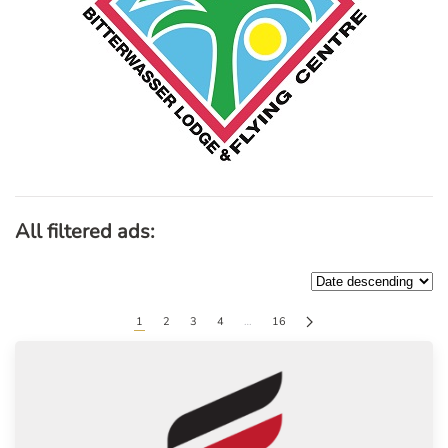
All filtered ads:
1
2
3
4
…
16