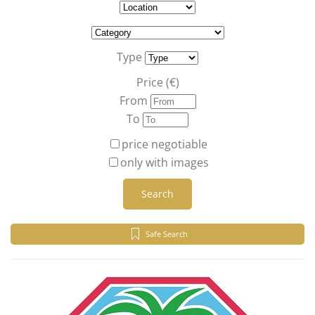
Type
Price (€)
From
To
price negotiable
only with images
Search
Safe Search