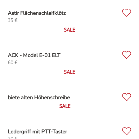
Astir Flächenschleifklötz
35
€
SALE
ACK - Model E-01 ELT
60
€
SALE
biete alten Höhenschreibe
SALE
Ledergriff mit PTT-Taster
20
€