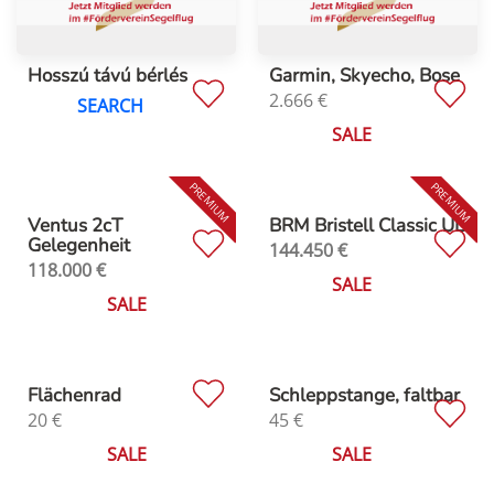
Hosszú távú bérlés
Garmin, Skyecho, Bose
2.666
€
SEARCH
SALE
Ventus 2cT
BRM Bristell Classic UL
Gelegenheit
144.450
€
118.000
€
SALE
SALE
Flächenrad
Schleppstange, faltbar
20
€
45
€
SALE
SALE