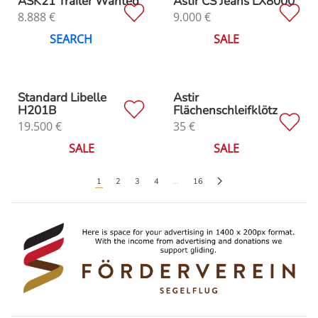
ASK21 Trailer Wanted
Astir CS Jeans LX8000
8.888
€
9.000
€
SEARCH
SALE
Standard Libelle
Astir
H201B
Flächenschleifklötz
19.500
€
35
€
SALE
SALE
1
2
3
4
…
16