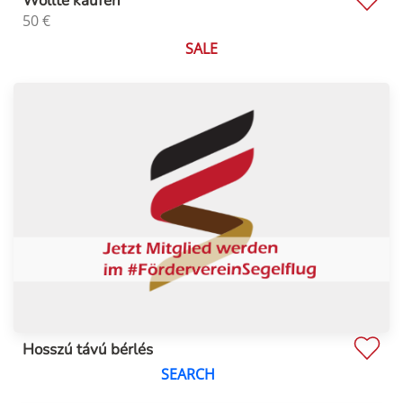
Wollte kaufen
50
€
SALE
Hosszú távú bérlés
SEARCH