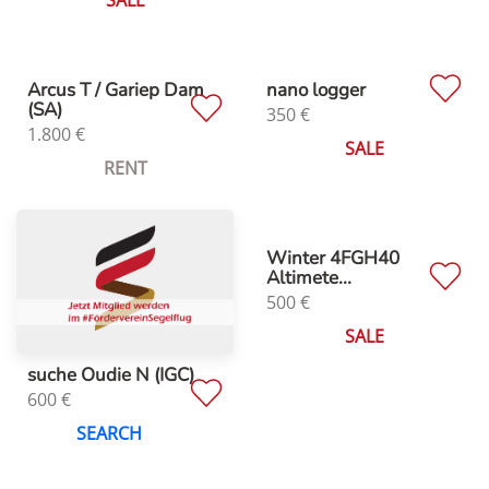
SALE
Arcus T / Gariep Dam
nano logger
(SA)
350
€
1.800
€
SALE
RENT
Winter 4FGH40
Altimete...
500
€
SALE
suche Oudie N (IGC)
600
€
SEARCH