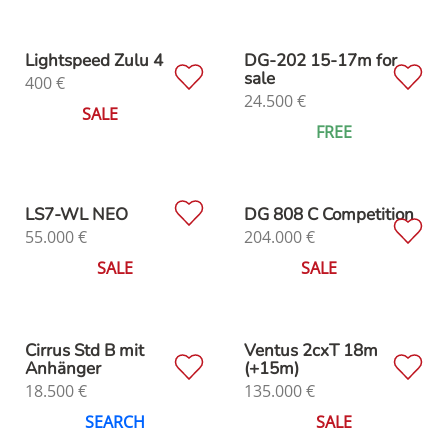
Lightspeed Zulu 4
DG-202 15-17m for
sale
400
€
24.500
€
SALE
FREE
LS7-WL NEO
DG 808 C Competition
55.000
€
204.000
€
SALE
SALE
Cirrus Std B mit
Ventus 2cxT 18m
Anhänger
(+15m)
18.500
€
135.000
€
SEARCH
SALE