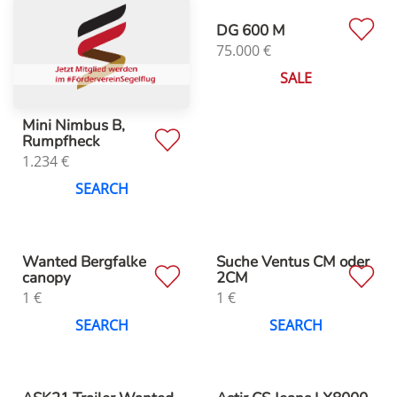
DG 600 M
75.000
€
SALE
Mini Nimbus B,
Rumpfheck
1.234
€
SEARCH
Wanted Bergfalke
Suche Ventus CM oder
canopy
2CM
1
€
1
€
SEARCH
SEARCH