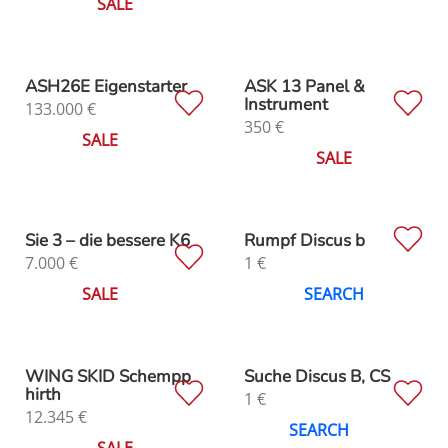
SALE
ASH26E Eigenstarter
ASK 13 Panel &
Instrument
133.000
€
350
€
SALE
SALE
Sie 3 – die bessere K6
Rumpf Discus b
7.000
€
1
€
SALE
SEARCH
WING SKID Schempp
Suche Discus B, CS
hirth
1
€
12.345
€
SEARCH