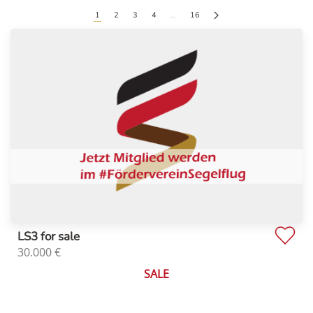
1
2
3
4
…
16
LS3 for sale
30.000
€
SALE