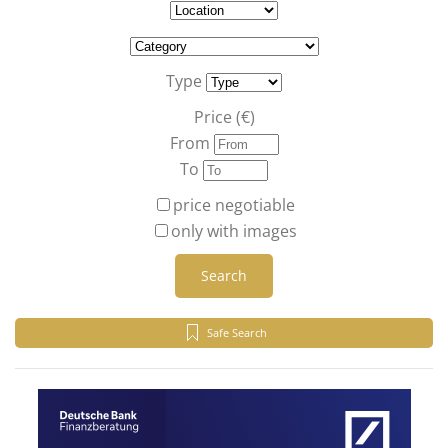
Type
Price (€)
From
To
price negotiable
only with images
Search
Safe Search