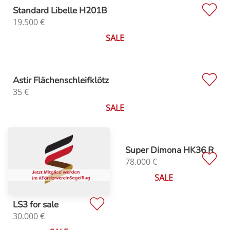
Standard Libelle H201B
19.500
€
SALE
Astir Flächenschleifklötz
35
€
SALE
Super Dimona HK36 R
78.000
€
SALE
LS3 for sale
30.000
€