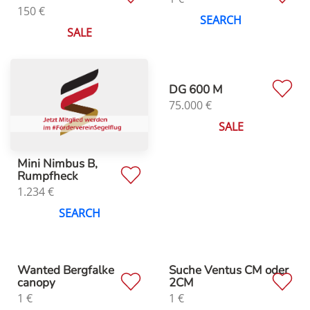
150
€
SEARCH
SALE
DG 600 M
75.000
€
SALE
Mini Nimbus B,
Rumpfheck
1.234
€
SEARCH
Wanted Bergfalke
Suche Ventus CM oder
canopy
2CM
1
€
1
€