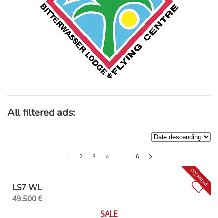
All filtered ads:
1
2
3
4
…
16
LS7 WL
49.500
€
SALE