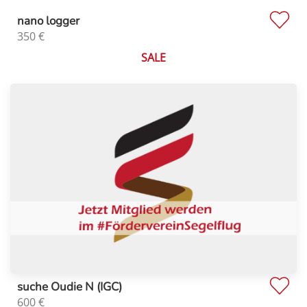
nano logger
350
€
SALE
suche Oudie N (IGC)
600
€