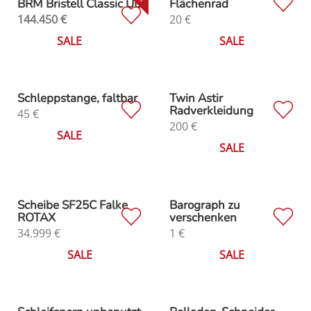
BRM Bristell Classic UL
Flächenrad
144.450
€
20
€
SALE
SALE
Schleppstange, faltbar
Twin Astir
Radverkleidung
45
€
200
€
SALE
SALE
Scheibe SF25C Falke
Barograph zu
ROTAX
verschenken
34.999
€
1
€
SALE
SALE