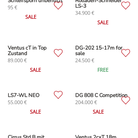
Schleifsporn unbenutzt
Rolladen-Schneider
LS-3
95
€
34.900
€
SALE
SALE
Ventus cT in Top
DG-202 15-17m for
Zustand
sale
89.000
€
24.500
€
SALE
FREE
LS7-WL NEO
DG 808 C Competition
55.000
€
204.000
€
SALE
SALE
Cirrus Std B mit
Ventus 2cxT 18m