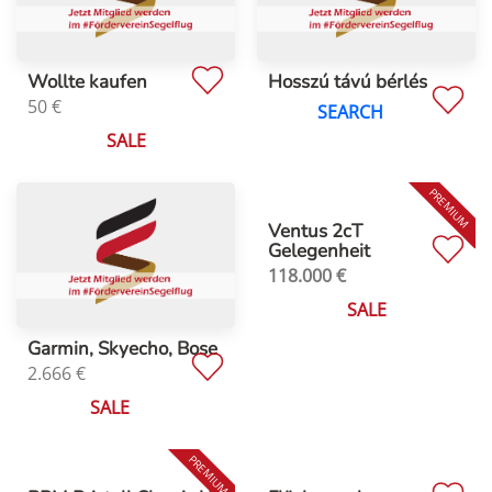
Wollte kaufen
Hosszú távú bérlés
50
€
SEARCH
SALE
Ventus 2cT
Gelegenheit
118.000
€
SALE
Garmin, Skyecho, Bose
2.666
€
SALE