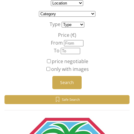
Type
Price (€)
From
To
price negotiable
only with images
Search
Safe Search