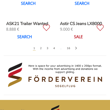
SEARCH
SEARCH
ASK21 Trailer Wanted
Astir CS Jeans LX8000
8.888
€
9.000
€
SEARCH
SALE
1
2
3
4
…
16