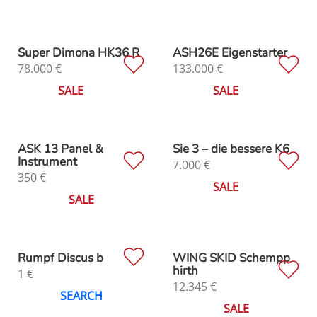
Super Dimona HK36 R
ASH26E Eigenstarter
78.000
€
133.000
€
SALE
SALE
ASK 13 Panel &
Sie 3 – die bessere K6
Instrument
7.000
€
350
€
SALE
SALE
Rumpf Discus b
WING SKID Schempp
hirth
1
€
12.345
€
SEARCH
SALE