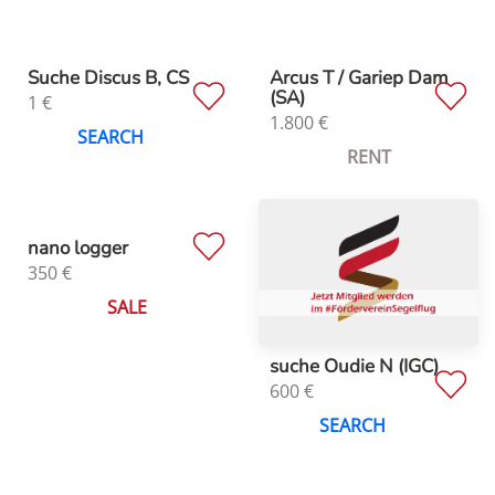
Suche Discus B, CS
Arcus T / Gariep Dam
(SA)
1
€
1.800
€
SEARCH
RENT
nano logger
350
€
SALE
suche Oudie N (IGC)
600
€
SEARCH