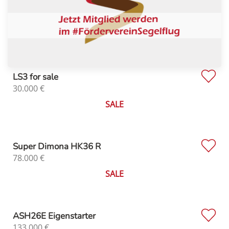
LS3 for sale
30.000
€
SALE
Super Dimona HK36 R
78.000
€
SALE
ASH26E Eigenstarter
133.000
€