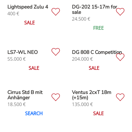
Lightspeed Zulu 4
DG-202 15-17m for
sale
400
€
24.500
€
SALE
FREE
LS7-WL NEO
DG 808 C Competition
55.000
€
204.000
€
SALE
SALE
Cirrus Std B mit
Ventus 2cxT 18m
Anhänger
(+15m)
18.500
€
135.000
€
SEARCH
SALE