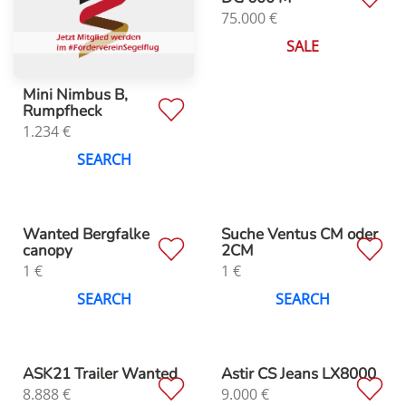
75.000
€
SALE
Mini Nimbus B,
Rumpfheck
1.234
€
SEARCH
Wanted Bergfalke
Suche Ventus CM oder
canopy
2CM
1
€
1
€
SEARCH
SEARCH
ASK21 Trailer Wanted
Astir CS Jeans LX8000
8.888
€
9.000
€