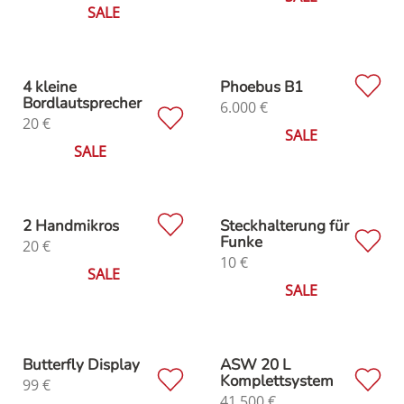
SALE
4 kleine
Phoebus B1
Bordlautsprecher
6.000
€
20
€
SALE
SALE
2 Handmikros
Steckhalterung für
Funke
20
€
10
€
SALE
SALE
Butterfly Display
ASW 20 L
Komplettsystem
99
€
41.500
€