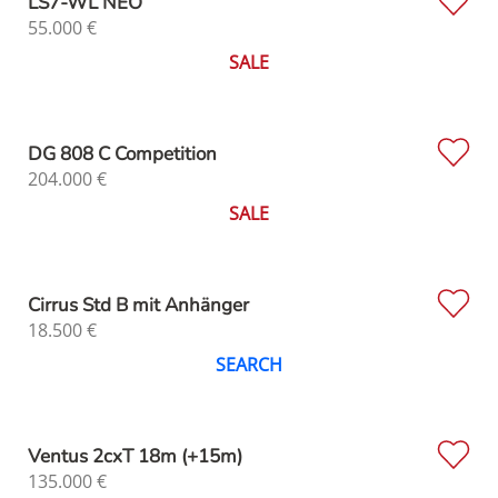
LS7-WL NEO
55.000
€
SALE
DG 808 C Competition
204.000
€
SALE
Cirrus Std B mit Anhänger
18.500
€
SEARCH
Ventus 2cxT 18m (+15m)
135.000
€