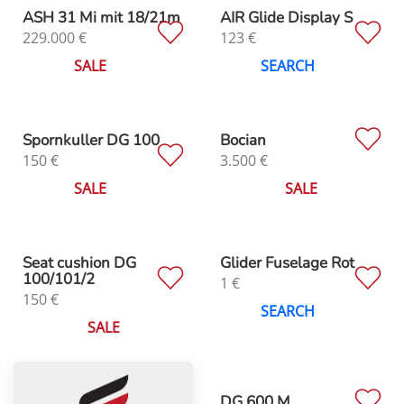
ASH 31 Mi mit 18/21m
AIR Glide Display S
229.000
€
123
€
SALE
SEARCH
Spornkuller DG 100
Bocian
150
€
3.500
€
SALE
SALE
Seat cushion DG
Glider Fuselage Rot
100/101/2
1
€
150
€
SEARCH
SALE
DG 600 M