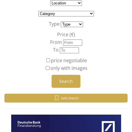
Type
Price (€)
From
To
price negotiable
only with images
Search
Safe Search