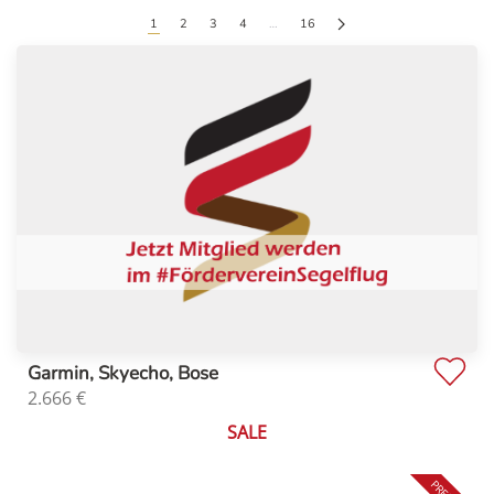
1
2
3
4
…
16
Garmin, Skyecho, Bose
2.666
€
SALE