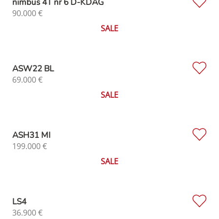
nimbus 4T nr 6 D-KDAG
90.000
€
SALE
ASW22 BL
69.000
€
SALE
ASH31 MI
199.000
€
SALE
LS4
36.900
€