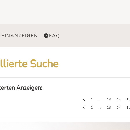
LEINANZEIGEN
FAQ
llierte Suche
lterten Anzeigen:
1
…
13
14
1
1
…
13
14
1