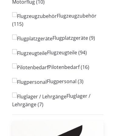
Motorflug
(10)
Flugzeugzubehör
(115)
Flugplatzgeräte
(9)
Flugzeugteile
(94)
Pilotenbedarf
(16)
Flugpersonal
(3)
Fluglager /
Lehrgänge
(7)