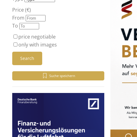
Price (€)
From
To
price negotiable
only with images
Search
Suche speichern