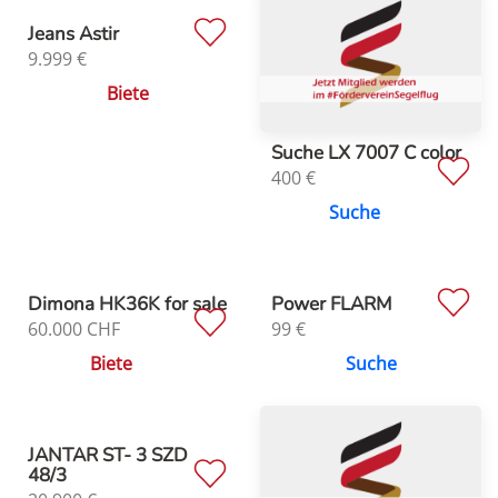
Jeans Astir
9.999
€
Biete
Suche LX 7007 C color
400
€
Suche
Dimona HK36K for sale
Power FLARM
60.000
CHF
99
€
Biete
Suche
JANTAR ST- 3 SZD
48/3