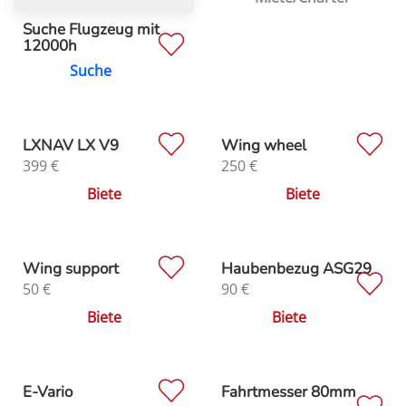
Suche Flugzeug mit
12000h
Suche
LXNAV LX V9
Wing wheel
399
€
250
€
Biete
Biete
Wing support
Haubenbezug ASG29
50
€
90
€
Biete
Biete
E-Vario
Fahrtmesser 80mm