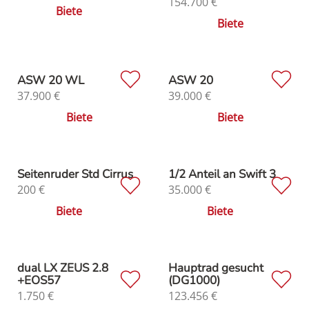
154.700
€
Biete
Biete
ASW 20 WL
ASW 20
37.900
€
39.000
€
Biete
Biete
Seitenruder Std Cirrus
1/2 Anteil an Swift 3
200
€
35.000
€
Biete
Biete
dual LX ZEUS 2.8
Hauptrad gesucht
+EOS57
(DG1000)
1.750
€
123.456
€