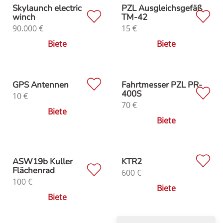
Skylaunch electric
PZL Ausgleichsgefäß
winch
TM-42
90.000
€
15
€
Biete
Biete
GPS Antennen
Fahrtmesser PZL PR-
400S
10
€
70
€
Biete
Biete
ASW19b Kuller
KTR2
Flächenrad
600
€
100
€
Biete
Biete