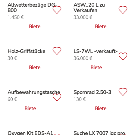
Allwetterbezüge DG-
ASW_20 L zu
800
Verkaufen
1.450
€
33.000
€
Biete
Biete
Holz-Griffstücke
LS-7WL -verkauft-
30
€
36.000
€
Biete
Biete
Aufbewahrungstasche
Spornrad 2.50-3
60
€
130
€
Biete
Biete
Oxygen Kit EDS-A1
Suche LX 7007 igc pro