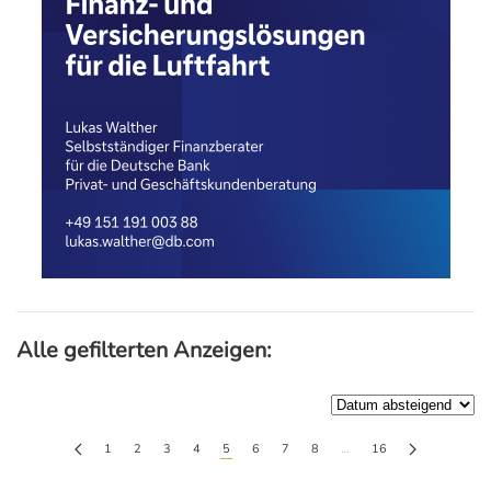
Alle gefilterten Anzeigen:
1
2
3
4
5
6
7
8
…
16