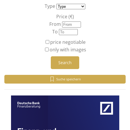
Type
Price (€)
From
To
price negotiable
only with images
Search
Suche speichern