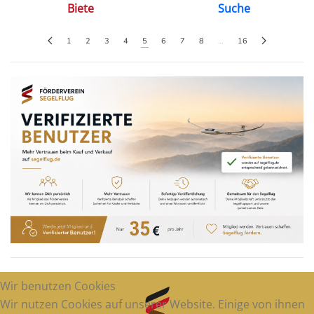
Biete
Suche
1
2
3
4
5
6
7
8
…
16
Wir benutzen Cookies
Wir nutzen Cookies auf unserer Website. Einige von ihnen