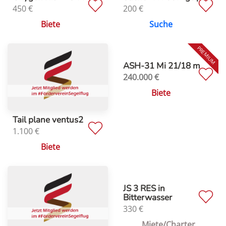
450
€
200
€
Biete
Suche
ASH-31 Mi 21/18 m
240.000
€
Biete
Tail plane ventus2
1.100
€
Biete
JS 3 RES in
Bitterwasser
330
€
Miete/Charter