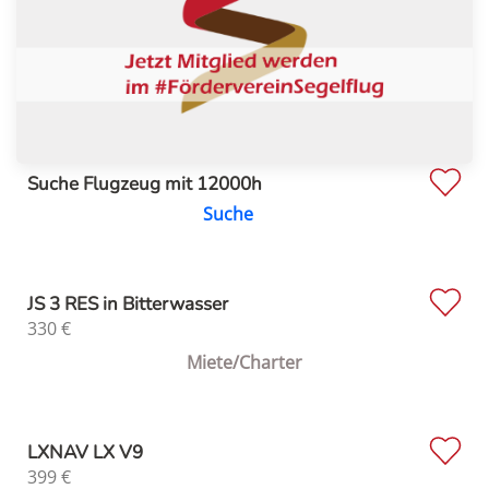
Suche Flugzeug mit 12000h
Suche
JS 3 RES in Bitterwasser
330
€
Miete/Charter
LXNAV LX V9
399
€