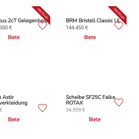
us 2cT Gelegenheit
BRM Bristell Classic UL
000
€
144.450
€
Biete
Biete
 Astir
Scheibe SF25C Falke
verkleidung
ROTAX
€
34.999
€
Biete
Biete