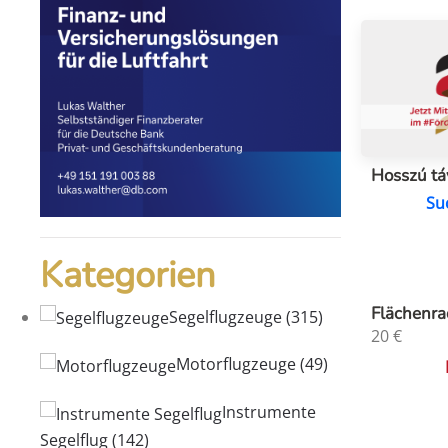
Hosszú tá
Su
Kategorien
Flächenra
Segelflugzeuge
(315)
20
€
Motorflugzeuge
(49)
Instrumente
Segelflug
(142)