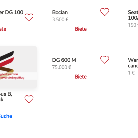
er DG 100
Bocian
Sea
100
3.500
€
150
ete
Biete
DG 600 M
Wan
can
75.000
€
1
€
Biete
us B,
ck
Suche