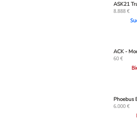
ASK21 Tra
8.888
€
Su
ACK - Mod
60
€
Bi
Phoebus 
6.000
€