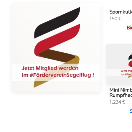
Spornkull
150
€
Bi
Mini Nimb
Rumpfhe
1.234
€