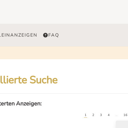
LEINANZEIGEN
FAQ
llierte Suche
lterten Anzeigen:
1
2
3
4
…
16