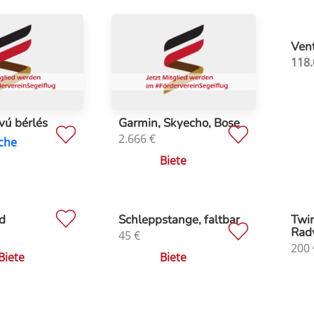
Vent
118.
vú bérlés
Garmin, Skyecho, Bose
2.666
€
che
Biete
d
Schleppstange, faltbar
Twin
Rad
45
€
200
Biete
Biete