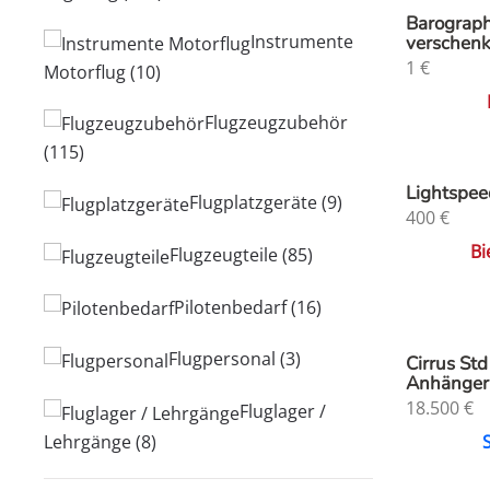
Barograph
Instrumente
verschen
1
€
Motorflug
(10)
Flugzeugzubehör
(115)
Lightspee
Flugplatzgeräte
(9)
400
€
Bi
Flugzeugteile
(85)
Pilotenbedarf
(16)
Flugpersonal
(3)
Cirrus Std
Anhänger
18.500
€
Fluglager /
Lehrgänge
(8)