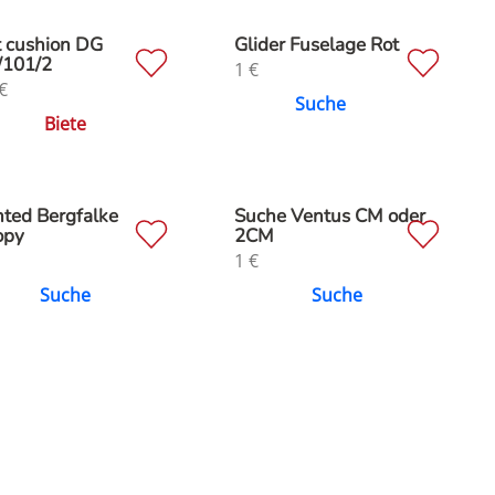
t cushion DG
Glider Fuselage Rot
/101/2
1
€
€
Suche
Biete
ted Bergfalke
Suche Ventus CM oder
opy
2CM
1
€
Suche
Suche