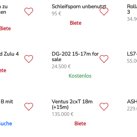
 zu
Schleifsporn unbenutzt
Roll
ken
3
95
€
34.9
Biete
Biete
d Zulu 4
DG-202 15-17m for
LS7
sale
55.0
24.500
€
ete
Kostenlos
 B mit
Ventus 2cxT 18m
ASH
(+15m)
229.
135.000
€
Suche
Biete