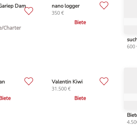
 Gariep Dam
nano logger
350
€
Biete
e/Charter
such
600
ian
Valentin Kiwi
31.500
€
Biete
Biete
Biet
4.50