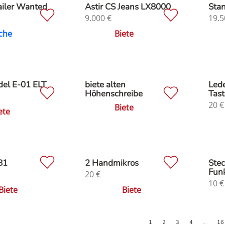
iler Wanted
Astir CS Jeans LX8000
Stan
9.000
€
19.5
che
Biete
el E-01 ELT
biete alten
Lede
Höhenschreibe
Tast
20
€
Biete
ete
B1
2 Handmikros
Stec
Fun
20
€
10
€
Biete
Biete
1
2
3
4
…
16