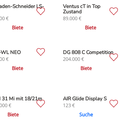
aden-Schneider LS-
Ventus cT in Top
Zustand
00
€
89.000
€
Biete
Biete
-WL NEO
DG 808 C Competition
00
€
204.000
€
Biete
Biete
 31 Mi mit 18/21m
AIR Glide Display S
000
€
123
€
Biete
Suche