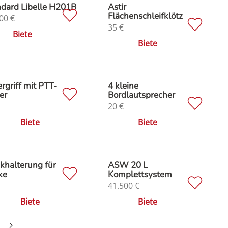
dard Libelle H201B
Astir
Flächenschleifklötz
00
€
35
€
Biete
Biete
rgriff mit PTT-
4 kleine
er
Bordlautsprecher
20
€
Biete
Biete
khalterung für
ASW 20 L
ke
Komplettsystem
41.500
€
Biete
Biete