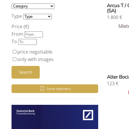
Arcus T /
(SA)
Type
1.800
€
Miet
Price (€)
From
To
price negotiable
only with images
Search
Alter Boc
123
€
Suche speichern