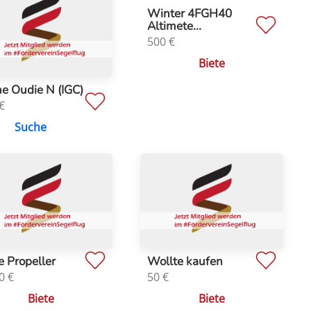
Winter 4FGH40
Altimete...
500
€
Biete
e Oudie N (IGC)
€
Suche
e Propeller
Wollte kaufen
0
€
50
€
Biete
Biete