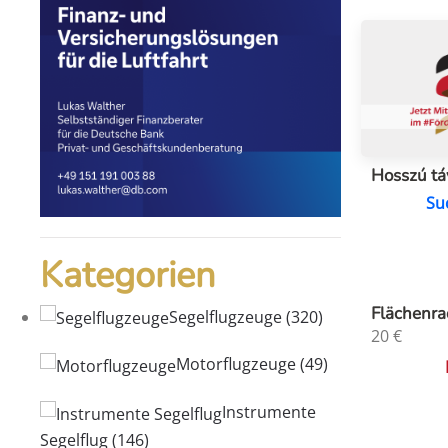
Hosszú tá
Su
Kategorien
Flächenra
Segelflugzeuge
(320)
20
€
Motorflugzeuge
(49)
Instrumente
Segelflug
(146)