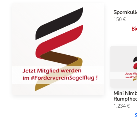
Spornkull
150
€
Bi
Mini Nimb
Rumpfhe
1.234
€