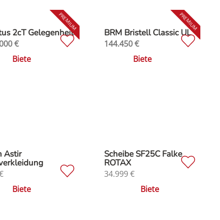
us 2cT Gelegenheit
BRM Bristell Classic UL
000
€
144.450
€
Biete
Biete
 Astir
Scheibe SF25C Falke
verkleidung
ROTAX
€
34.999
€
Biete
Biete