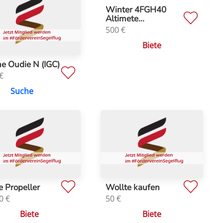
Winter 4FGH40
Altimete...
500
€
Biete
e Oudie N (IGC)
€
Suche
e Propeller
Wollte kaufen
0
€
50
€
Biete
Biete