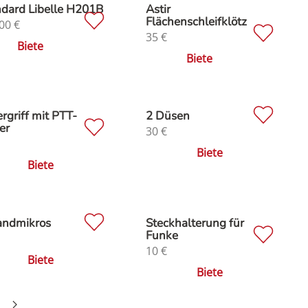
dard Libelle H201B
Astir
Flächenschleifklötz
00
€
35
€
Biete
Biete
rgriff mit PTT-
2 Düsen
er
30
€
Biete
Biete
andmikros
Steckhalterung für
Funke
10
€
Biete
Biete