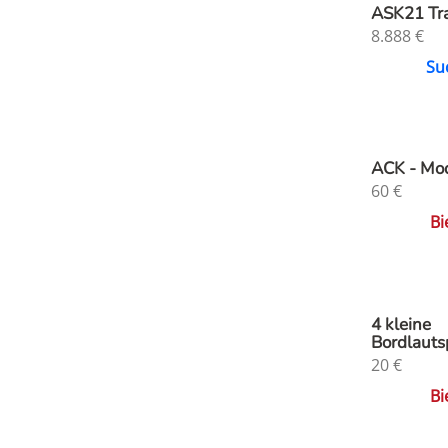
ASK21 Tra
8.888
€
Su
ACK - Mod
60
€
Bi
4 kleine
Bordlauts
20
€
Bi