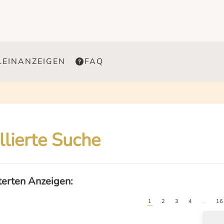
LEINANZEIGEN
FAQ
llierte Suche
lterten Anzeigen:
1
2
3
4
…
16