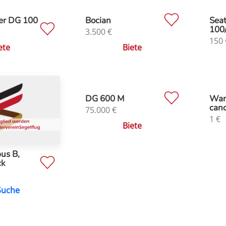
er DG 100
Bocian
Sea
100
3.500
€
150
ete
Biete
DG 600 M
Wan
can
75.000
€
1
€
Biete
us B,
ck
Suche