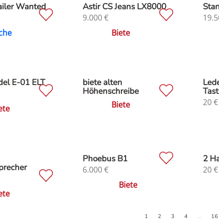
iler Wanted
Astir CS Jeans LX8000
Stan
9.000
€
19.5
che
Biete
el E-01 ELT
biete alten
Lede
Höhenschreibe
Tast
20
€
Biete
ete
Phoebus B1
2 H
precher
6.000
€
20
€
Biete
ete
1
2
3
4
…
16