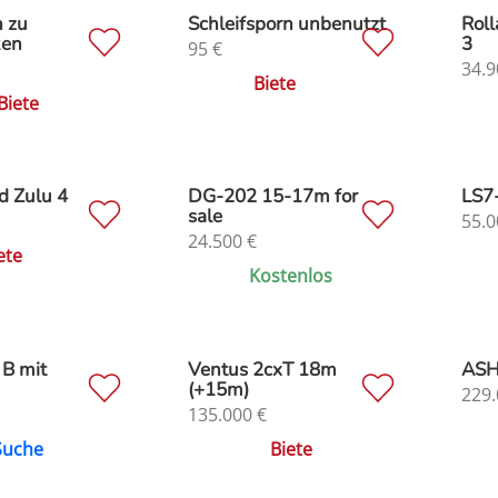
 zu
Schleifsporn unbenutzt
Roll
ken
3
95
€
34.9
Biete
Biete
d Zulu 4
DG-202 15-17m for
LS7
sale
55.0
24.500
€
ete
Kostenlos
 B mit
Ventus 2cxT 18m
ASH
(+15m)
229.
135.000
€
Suche
Biete