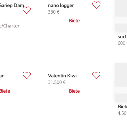
 Gariep Dam
nano logger
380
€
Biete
e/Charter
such
600
ian
Valentin Kiwi
31.500
€
Biete
Biete
Biet
4.50