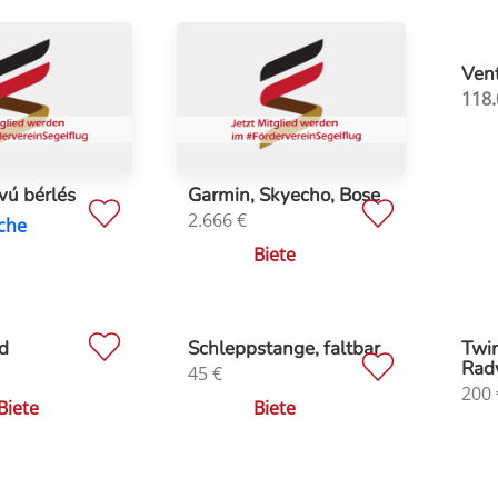
Vent
118.
vú bérlés
Garmin, Skyecho, Bose
2.666
€
che
Biete
d
Schleppstange, faltbar
Twin
Rad
45
€
200
Biete
Biete