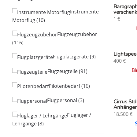
Barograph
Instrumente
verschen
1
€
Motorflug
(10)
Flugzeugzubehör
(116)
Lightspee
Flugplatzgeräte
(9)
400
€
Bi
Flugzeugteile
(91)
Pilotenbedarf
(16)
Flugpersonal
(3)
Cirrus Std
Anhänger
18.500
€
Fluglager /
Lehrgänge
(8)