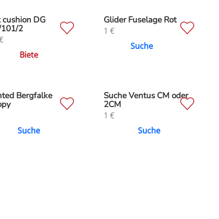
t cushion DG
Glider Fuselage Rot
/101/2
1
€
€
Suche
Biete
ted Bergfalke
Suche Ventus CM oder
opy
2CM
1
€
Suche
Suche