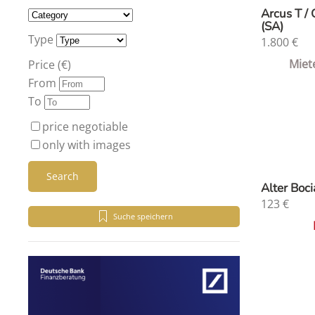
Arcus T /
(SA)
Type
1.800
€
Miet
Price (€)
From
To
price negotiable
only with images
Search
Alter Boc
123
€
Suche speichern