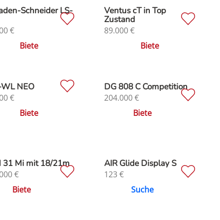
aden-Schneider LS-
Ventus cT in Top
Zustand
00
€
89.000
€
Biete
Biete
-WL NEO
DG 808 C Competition
00
€
204.000
€
Biete
Biete
 31 Mi mit 18/21m
AIR Glide Display S
000
€
123
€
Biete
Suche