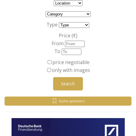
Type
Price (€)
From
To
price negotiable
only with images
Search
Suche speichern