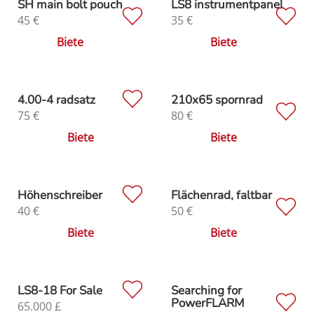
SH main bolt pouch
LS8 instrumentpanel
45
€
35
€
Biete
Biete
4.00-4 radsatz
210x65 spornrad
75
€
80
€
Biete
Biete
Höhenschreiber
Flächenrad, faltbar
40
€
50
€
Biete
Biete
LS8-18 For Sale
Searching for
PowerFLARM
65.000
£