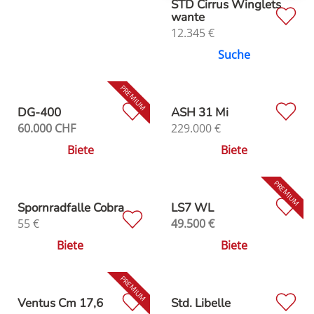
STD Cirrus Winglets
wante
12.345
€
Suche
DG-400
ASH 31 Mi
60.000
CHF
229.000
€
Biete
Biete
Spornradfalle Cobra
LS7 WL
55
€
49.500
€
Biete
Biete
Ventus Cm 17,6
Std. Libelle