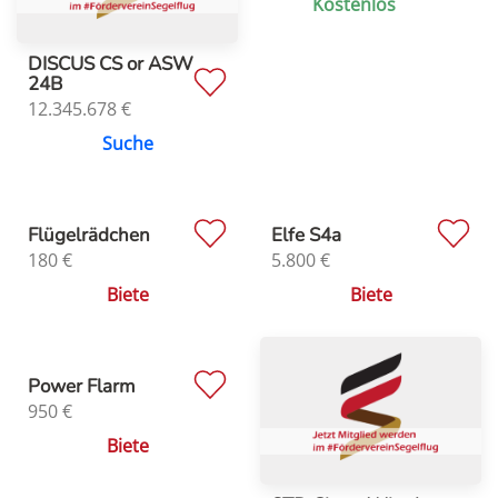
Kostenlos
DISCUS CS or ASW
24B
12.345.678
€
Suche
Flügelrädchen
Elfe S4a
180
€
5.800
€
Biete
Biete
Power Flarm
950
€
Biete