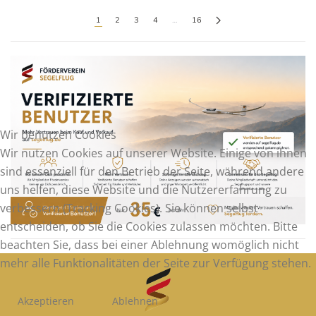
1
2
3
4
…
16
Wir benutzen Cookies
Wir nutzen Cookies auf unserer Website. Einige von ihnen
sind essenziell für den Betrieb der Seite, während andere
uns helfen, diese Website und die Nutzererfahrung zu
verbessern (Tracking Cookies). Sie können selbst
entscheiden, ob Sie die Cookies zulassen möchten. Bitte
beachten Sie, dass bei einer Ablehnung womöglich nicht
mehr alle Funktionalitäten der Seite zur Verfügung stehen.
Akzeptieren
Ablehnen