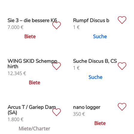
Sie 3 – die bessere K6
Rumpf Discus b
7.000
€
1
€
Biete
Suche
WING SKID Schempp
Suche Discus B, CS
hirth
1
€
12.345
€
Suche
Biete
Arcus T / Gariep Dam
nano logger
(SA)
350
€
1.800
€
Biete
Miete/Charter