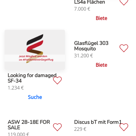
LS4a Flächen
7.000
€
Biete
Glasflügel 303
Mosquito
31.200
€
Biete
Looking for damaged
SF-34
1.234
€
Suche
ASW 28-18E FOR
Discus bT mit Form1
SALE
229
€
119.000
€