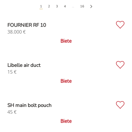
1
2
3
4
…
16
FOURNIER RF 10
38.000
€
Biete
Libelle air duct
15
€
Biete
SH main bolt pouch
45
€
Biete