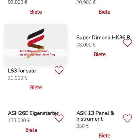
92.000
€
20.900
€
Biete
Biete
Super Dimona HK36 R
78.000
€
Biete
LS3 for sale
30.000
€
Biete
ASH26E Eigenstarter
ASK 13 Panel &
Instrument
133.000
€
350
€
Biete
Biete