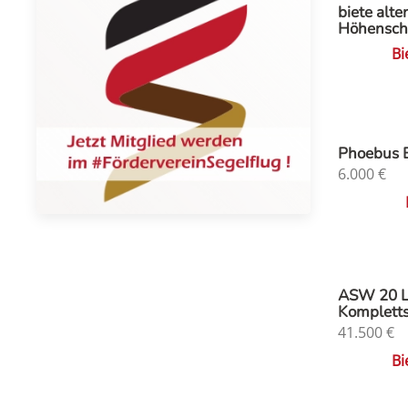
biete alte
Höhensch
Bi
Phoebus 
6.000
€
ASW 20 
Komplett
41.500
€
Bi