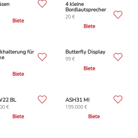
üsen
4 kleine
Bordlautsprecher
20
€
Biete
Biete
khalterung für
Butterfly Display
ke
99
€
Biete
Biete
22 BL
ASH31 MI
00
€
199.000
€
Biete
Biete