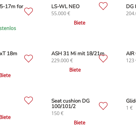
5-17m for
LS-WL NEO
DG 
55.000
€
204.
Biete
stenlos
cxT 18m
ASH 31 Mi mit 18/21m
AIR 
229.000
€
123
Biete
Biete
Seat cushion DG
Glid
100/101/2
1
€
150
€
Biete
Biete