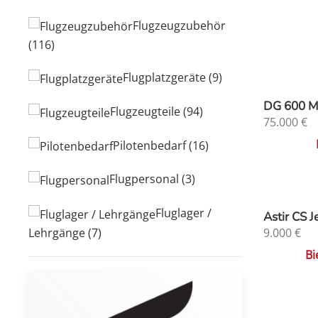
Flugzeugzubehör
(116)
Flugplatzgeräte
(9)
DG 600 
Flugzeugteile
(94)
75.000
€
Pilotenbedarf
(16)
Flugpersonal
(3)
Fluglager /
Astir CS 
Lehrgänge
(7)
9.000
€
Bi