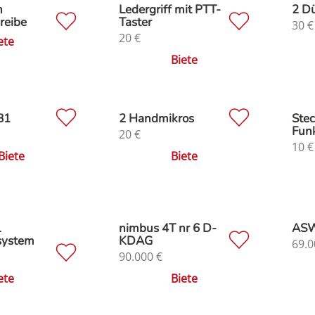
n
Ledergriff mit PTT-
2 D
reibe
Taster
30
€
20
€
ete
Biete
B1
2 Handmikros
Stec
Fun
20
€
10
€
Biete
Biete
L
nimbus 4T nr 6 D-
ASW
system
KDAG
69.0
90.000
€
ete
Biete