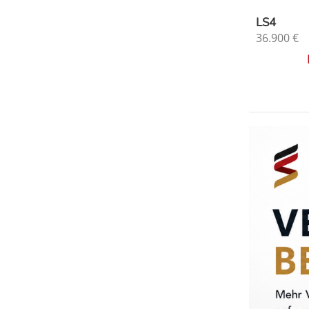
LS4
36.900
€