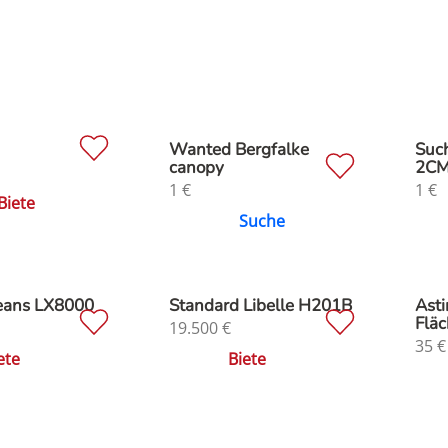
M
Wanted Bergfalke
Suc
canopy
2C
1
€
1
€
Biete
Suche
Jeans LX8000
Standard Libelle H201B
Asti
Fläc
19.500
€
35
€
ete
Biete