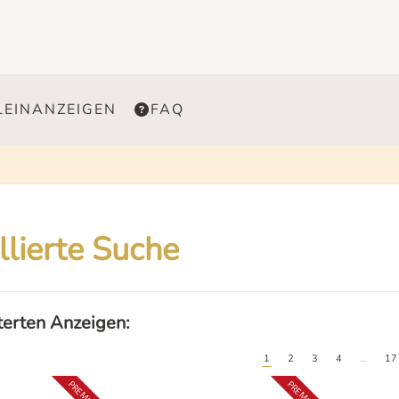
LEINANZEIGEN
FAQ
llierte Suche
lterten Anzeigen:
1
2
3
4
…
17