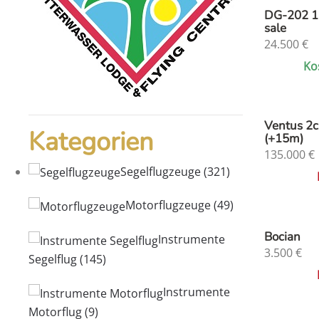
DG-202 1
sale
24.500
€
Ko
Ventus 2
Kategorien
(+15m)
135.000
€
Segelflugzeuge
(321)
Motorflugzeuge
(49)
Bocian
Instrumente
3.500
€
Segelflug
(145)
Instrumente
Motorflug
(9)