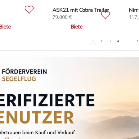
ASK21 mit Cobra Trailer
Nim
79.000
€
117.
Biete
Biete
1
2
3
4
…
17