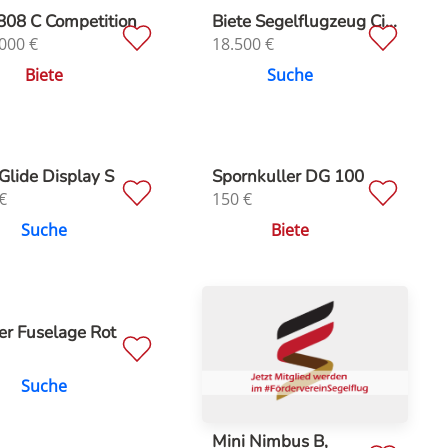
808 C Competition
Biete Segelflugzeug Ci...
000
€
18.500
€
Biete
Suche
Glide Display S
Spornkuller DG 100
€
150
€
Suche
Biete
er Fuselage Rot
Suche
Mini Nimbus B,