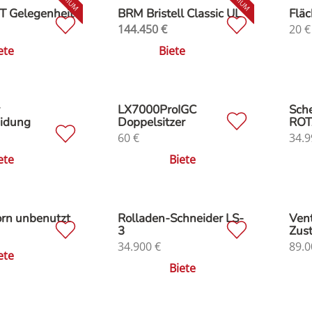
T Gelegenheit
BRM Bristell Classic UL
Flä
144.450
€
20
€
ete
Biete
LX7000ProIGC
Sche
eidung
Doppelsitzer
ROT
60
€
34.9
ete
Biete
orn unbenutzt
Rolladen-Schneider LS-
Vent
3
Zus
34.900
€
89.0
ete
Biete