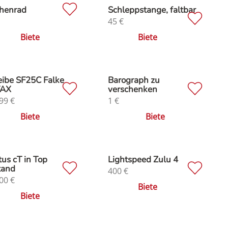
chenrad
Schleppstange, faltbar
45
€
Biete
Biete
ibe SF25C Falke
Barograph zu
AX
verschenken
99
€
1
€
Biete
Biete
us cT in Top
Lightspeed Zulu 4
tand
400
€
00
€
Biete
Biete