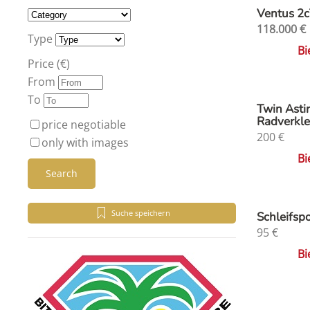
Ventus 2c
118.000
€
Type
Bi
Price (€)
From
To
Twin Astir
Radverkl
price negotiable
200
€
only with images
Bi
Search
Suche speichern
Schleifsp
95
€
Bi