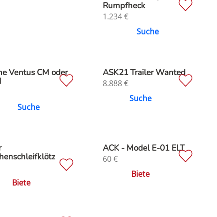
Rumpfheck
1.234
€
Suche
he Ventus CM oder
ASK21 Trailer Wanted
M
8.888
€
Suche
Suche
r
ACK - Model E-01 ELT
henschleifklötz
60
€
Biete
Biete