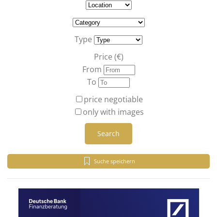
Type
Price (€)
From
To
price negotiable
only with images
Search
Suche speichern