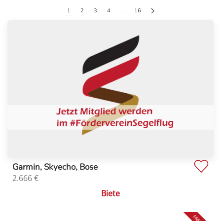
1
2
3
4
…
16
Garmin, Skyecho, Bose
2.666
€
Biete