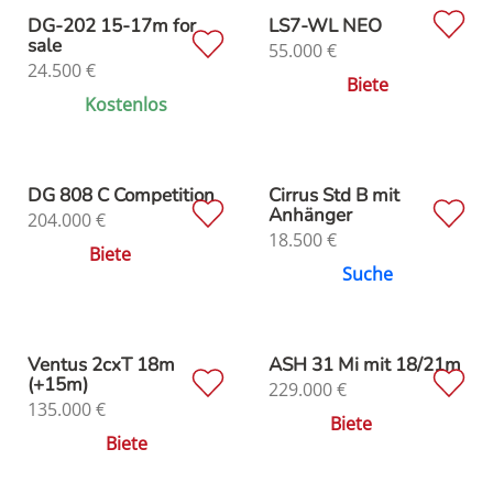
DG-202 15-17m for
LS7-WL NEO
sale
55.000
€
24.500
€
Biete
Kostenlos
DG 808 C Competition
Cirrus Std B mit
Anhänger
204.000
€
18.500
€
Biete
Suche
Ventus 2cxT 18m
ASH 31 Mi mit 18/21m
(+15m)
229.000
€
135.000
€
Biete
Biete