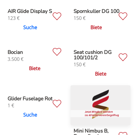
AIR Glide Display S
Spornkuller DG 100
123
€
150
€
Suche
Biete
Bocian
Seat cushion DG
100/101/2
3.500
€
150
€
Biete
Biete
Glider Fuselage Rot
1
€
Suche
Mini Nimbus B,