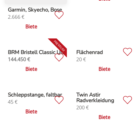
Garmin, Skyecho, Bose
2.666
€
Biete
BRM Bristell Classic UL
Flächenrad
144.450
€
20
€
Biete
Biete
Schleppstange, faltbar
Twin Astir
Radverkleidung
45
€
200
€
Biete
Biete