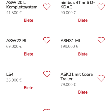
ASW 20 L
nimbus 4T nr 6 D-
Komplettsystem
KDAG
41.500
€
90.000
€
Biete
Biete
ASW22 BL
ASH31 MI
69.000
€
199.000
€
Biete
Biete
LS4
ASK21 mit Cobra
Trailer
36.900
€
79.000
€
Biete
Biete