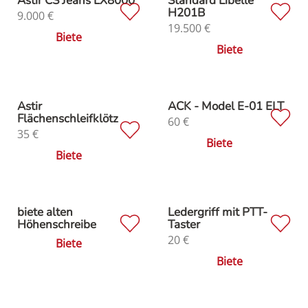
Astir CS Jeans LX8000
Standard Libelle
H201B
9.000
€
19.500
€
Biete
Biete
Astir
ACK - Model E-01 ELT
Flächenschleifklötz
60
€
35
€
Biete
Biete
biete alten
Ledergriff mit PTT-
Höhenschreibe
Taster
20
€
Biete
Biete