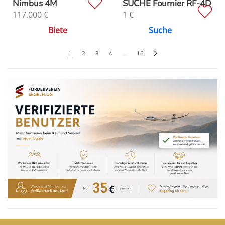
Nimbus 4M
SUCHE Fournier RF-4D
117.000
€
1
€
Biete
Suche
1
2
3
4
…
16