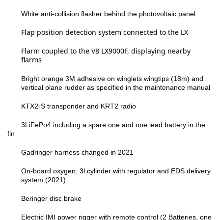
White anti-collision flasher behind the photovoltaic panel
Flap
position
detection
system
connected
to
the
LX
Flarm
coupled
to
the
V8
LX9000F,
displaying
nearby
flarms
Bright orange 3M adhesive on winglets wingtips (18m) and
vertical plane rudder
as specified
in
the maintenance manual
KTX2-S transponder and KRT2 radio
3LiFePo4 including a spare one and one lead battery in the
fin
Gadringer harness changed in 2021
On-board
oxygen,
3l
cylinder
with
regulator
and
EDS
delivery
system
(2021)
Beringer disc brake
Electric IMI power rigger with remote control (2 Batteries
, one