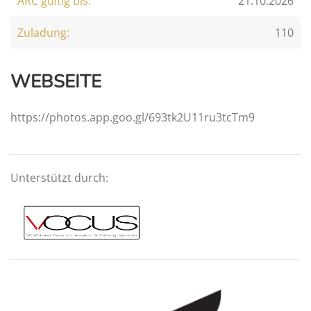
ARC gültig bis:
21.10.2026
Zuladung:
110
WEBSEITE
https://photos.app.goo.gl/693tk2U11ru3tcTm9
Unterstützt durch: