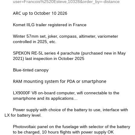
user=Francois%2520Esteve,10328&order_by=-distance
ARC up to October 10 2026
Komet IILG trailer registered in France
Winter 57mm set, joker, compass, altimeter, variometer
controlled in 2025, etc.
SPEKON RE-5L series 4 parachute (purchased new in May
2021) last inspection in October 2025
Blue-tinted canopy
RAM
mounting
system
for
PDA
or
smartphone
LX9000
F V8
on-board computer, wifi connectable to the
smartphone and its applications
…
Power supply with choice of the battery to use, interface with
LX for battery level.
Photovoltaic
panel
on
the
fuselage
with
selector
of
the
battery
to
be
charged,
10
hours
flights
with
power
supply
OK