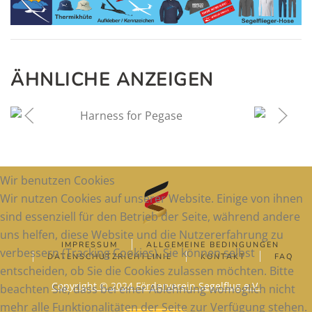
ÄHNLICHE ANZEIGEN
1
£
Wir benutzen Cookies
Wir nutzen Cookies auf unserer Website. Einige von ihnen
sind essenziell für den Betrieb der Seite, während andere
uns helfen, diese Website und die Nutzererfahrung zu
IMPRESSUM
ALLGEMEINE BEDINGUNGEN
verbessern (Tracking Cookies). Sie können selbst
DATENSCHUTZRICHTLINIE
KONTAKT
FAQ
entscheiden, ob Sie die Cookies zulassen möchten. Bitte
Copyright © 2024 Förderverein Segelflug e.V.
beachten Sie, dass bei einer Ablehnung womöglich nicht
mehr alle Funktionalitäten der Seite zur Verfügung stehen.