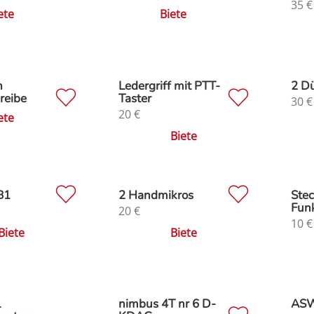
35
€
ete
Biete
n
Ledergriff mit PTT-
2 D
reibe
Taster
30
€
20
€
ete
Biete
B1
2 Handmikros
Stec
Fun
20
€
10
€
Biete
Biete
L
nimbus 4T nr 6 D-
ASW