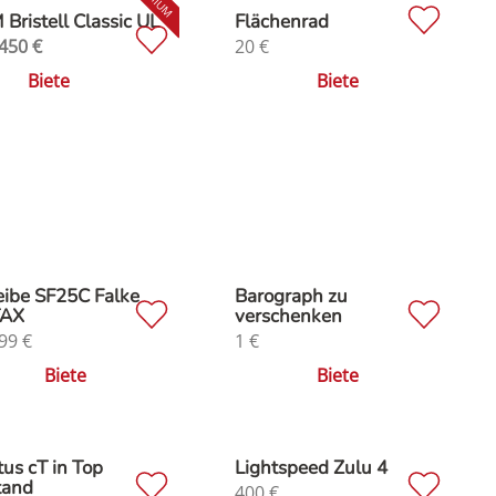
Bristell Classic UL
Flächenrad
450
€
20
€
Biete
Biete
ibe SF25C Falke
Barograph zu
AX
verschenken
99
€
1
€
Biete
Biete
us cT in Top
Lightspeed Zulu 4
tand
400
€