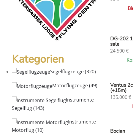
Bi
DG-202 1
sale
24.500
€
Kategorien
Ko
Segelflugzeuge
(320)
Ventus 2
Motorflugzeuge
(49)
(+15m)
135.000
€
Instrumente
Segelflug
(143)
Instrumente
Motorflug
(10)
Bocian