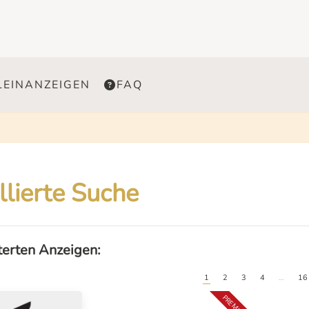
LEINANZEIGEN
FAQ
llierte Suche
lterten Anzeigen:
1
2
3
4
…
16