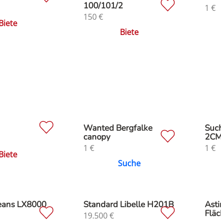
100/101/2
1
€
150
€
Biete
Biete
M
Wanted Bergfalke
Suc
canopy
2C
1
€
1
€
Biete
Suche
Jeans LX8000
Standard Libelle H201B
Asti
Fläc
19.500
€