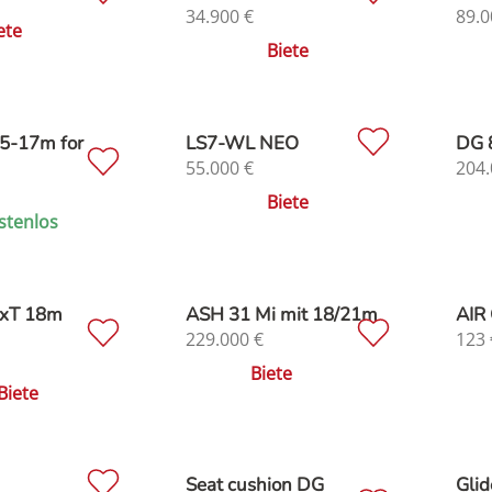
34.900
€
89.0
ete
Biete
5-17m for
LS7-WL NEO
DG 
55.000
€
204.
Biete
stenlos
cxT 18m
ASH 31 Mi mit 18/21m
AIR 
229.000
€
123
Biete
Biete
Seat cushion DG
Glid