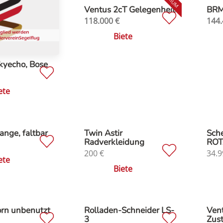
Ventus 2cT Gelegenheit
BRM 
118.000
€
144.
Biete
kyecho, Bose
ete
ange, faltbar
Twin Astir
Sche
Radverkleidung
ROT
200
€
34.9
ete
Biete
orn unbenutzt
Rolladen-Schneider LS-
Vent
3
Zus