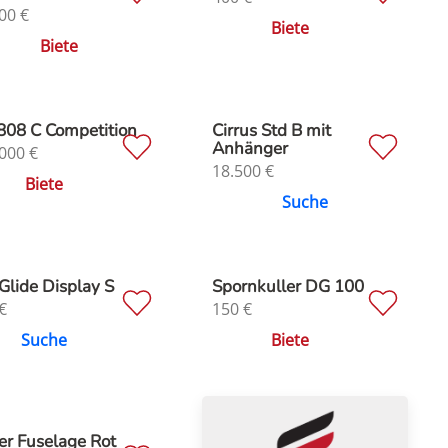
00
€
Biete
Biete
808 C Competition
Cirrus Std B mit
Anhänger
000
€
18.500
€
Biete
Suche
Glide Display S
Spornkuller DG 100
€
150
€
Suche
Biete
er Fuselage Rot