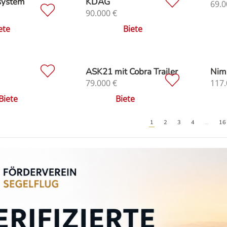
system
KDAG
69.0
90.000
€
ete
Biete
ASK21 mit Cobra Trailer
Nim
79.000
€
117.
Biete
Biete
1
2
3
4
…
16