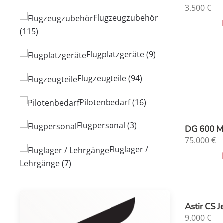
3.500
€
Flugzeugzubehör
(115)
Flugplatzgeräte
(9)
Flugzeugteile
(94)
Pilotenbedarf
(16)
Flugpersonal
(3)
DG 600 
75.000
€
Fluglager /
Lehrgänge
(7)
Astir CS 
9.000
€