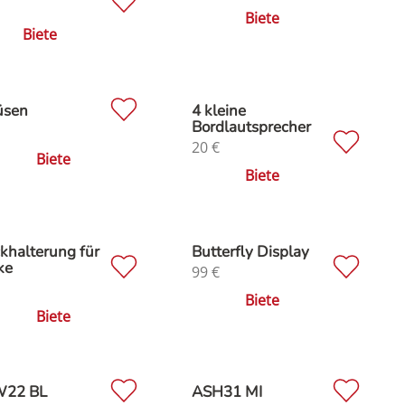
Biete
Biete
üsen
4 kleine
Bordlautsprecher
20
€
Biete
Biete
khalterung für
Butterfly Display
ke
99
€
Biete
Biete
22 BL
ASH31 MI