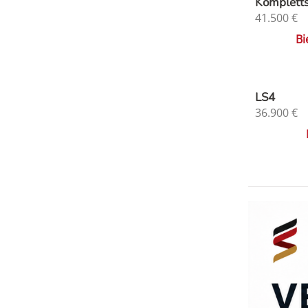
Komplett
41.500
€
Bi
LS4
36.900
€