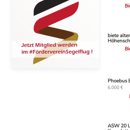
Bi
biete alte
Höhensch
Bi
Phoebus 
6.000
€
ASW 20 