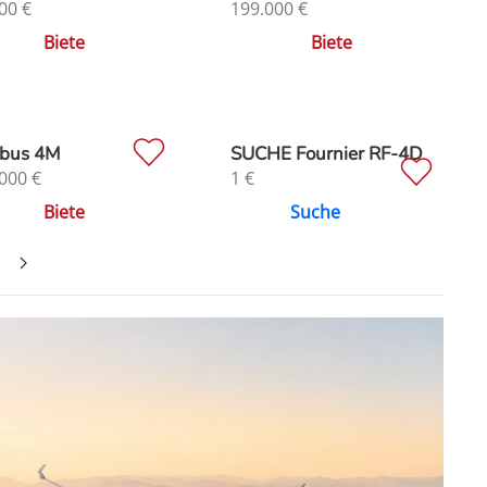
00
€
199.000
€
Biete
Biete
bus 4M
SUCHE Fournier RF-4D
000
€
1
€
Biete
Suche