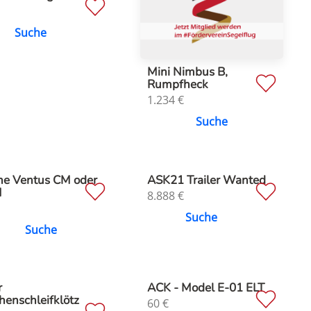
Suche
Mini Nimbus B,
Rumpfheck
1.234
€
Suche
he Ventus CM oder
ASK21 Trailer Wanted
M
8.888
€
Suche
Suche
r
ACK - Model E-01 ELT
henschleifklötz
60
€