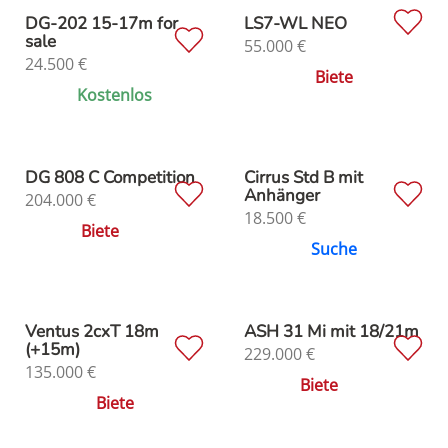
DG-202 15-17m for
LS7-WL NEO
sale
55.000
€
24.500
€
Biete
Kostenlos
DG 808 C Competition
Cirrus Std B mit
Anhänger
204.000
€
18.500
€
Biete
Suche
Ventus 2cxT 18m
ASH 31 Mi mit 18/21m
(+15m)
229.000
€
135.000
€
Biete
Biete