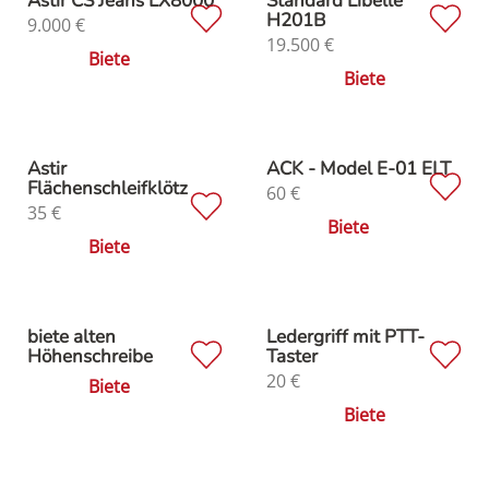
Astir CS Jeans LX8000
Standard Libelle
H201B
9.000
€
19.500
€
Biete
Biete
Astir
ACK - Model E-01 ELT
Flächenschleifklötz
60
€
35
€
Biete
Biete
biete alten
Ledergriff mit PTT-
Höhenschreibe
Taster
20
€
Biete
Biete