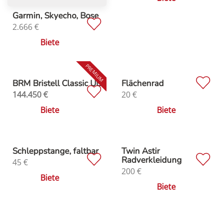
Garmin, Skyecho, Bose
2.666
€
Biete
BRM Bristell Classic UL
Flächenrad
144.450
€
20
€
Biete
Biete
Schleppstange, faltbar
Twin Astir
Radverkleidung
45
€
200
€
Biete
Biete