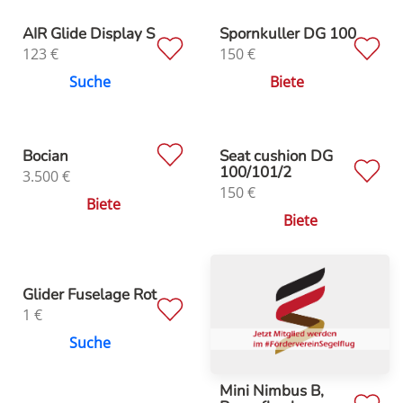
AIR Glide Display S
Spornkuller DG 100
123
€
150
€
Suche
Biete
Bocian
Seat cushion DG
100/101/2
3.500
€
150
€
Biete
Biete
Glider Fuselage Rot
1
€
Suche
Mini Nimbus B,