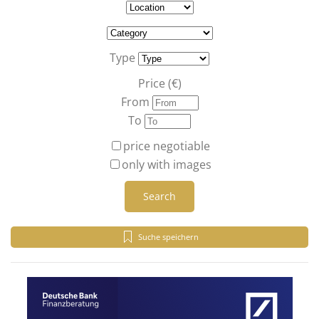
Type
Price (€)
From
To
price negotiable
only with images
Search
Suche speichern