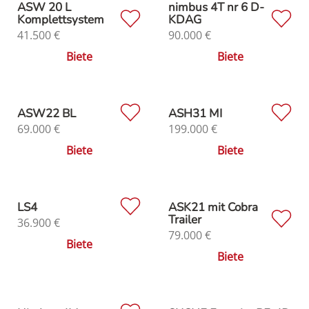
ASW 20 L
nimbus 4T nr 6 D-
Komplettsystem
KDAG
41.500
€
90.000
€
Biete
Biete
ASW22 BL
ASH31 MI
69.000
€
199.000
€
Biete
Biete
LS4
ASK21 mit Cobra
Trailer
36.900
€
79.000
€
Biete
Biete