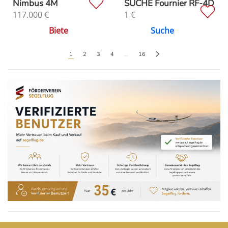
Nimbus 4M
SUCHE Fournier RF-4D
117.000
€
1
€
Biete
Suche
1
2
3
4
…
16