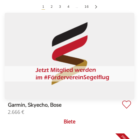
1
2
3
4
…
16
Garmin, Skyecho, Bose
2.666
€
Biete