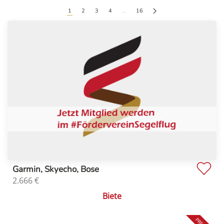
1
2
3
4
…
16
Garmin, Skyecho, Bose
2.666
€
Biete