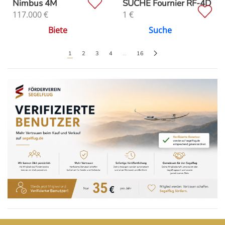
Nimbus 4M
SUCHE Fournier RF-4D
117.000
€
1
€
Biete
Suche
1
2
3
4
…
16