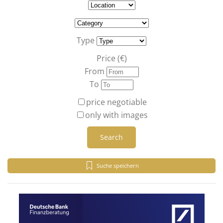
Type
Price (€)
From
To
price negotiable
only with images
Search
Suche speichern