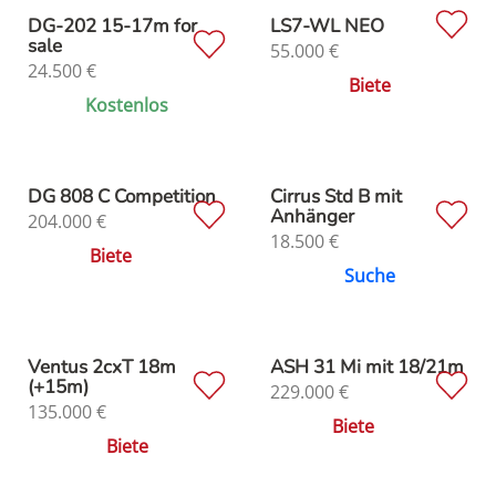
DG-202 15-17m for
LS7-WL NEO
sale
55.000
€
24.500
€
Biete
Kostenlos
DG 808 C Competition
Cirrus Std B mit
Anhänger
204.000
€
18.500
€
Biete
Suche
Ventus 2cxT 18m
ASH 31 Mi mit 18/21m
(+15m)
229.000
€
135.000
€
Biete
Biete