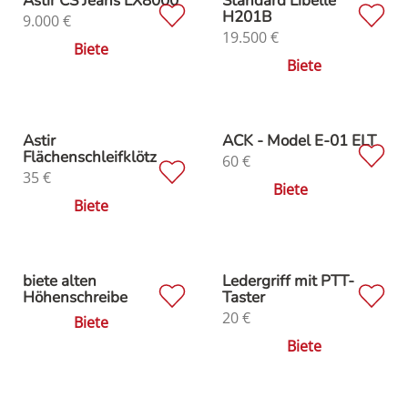
Astir CS Jeans LX8000
Standard Libelle
H201B
9.000
€
19.500
€
Biete
Biete
Astir
ACK - Model E-01 ELT
Flächenschleifklötz
60
€
35
€
Biete
Biete
biete alten
Ledergriff mit PTT-
Höhenschreibe
Taster
20
€
Biete
Biete