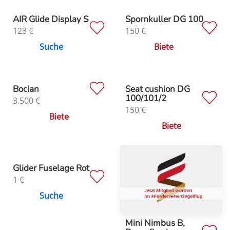
AIR Glide Display S
Spornkuller DG 100
123
€
150
€
Suche
Biete
Bocian
Seat cushion DG
100/101/2
3.500
€
150
€
Biete
Biete
Glider Fuselage Rot
1
€
Suche
Mini Nimbus B,