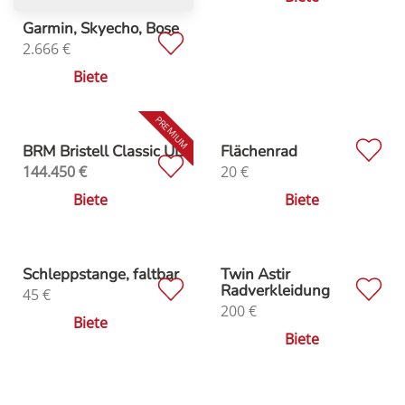
Garmin, Skyecho, Bose
2.666
€
Biete
BRM Bristell Classic UL
Flächenrad
144.450
€
20
€
Biete
Biete
Schleppstange, faltbar
Twin Astir
Radverkleidung
45
€
200
€
Biete
Biete