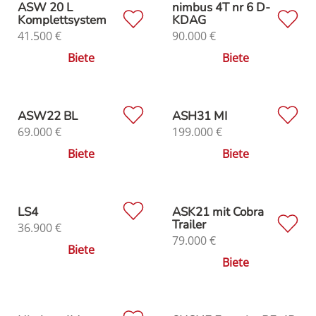
ASW 20 L
nimbus 4T nr 6 D-
Komplettsystem
KDAG
41.500
€
90.000
€
Biete
Biete
ASW22 BL
ASH31 MI
69.000
€
199.000
€
Biete
Biete
LS4
ASK21 mit Cobra
Trailer
36.900
€
79.000
€
Biete
Biete