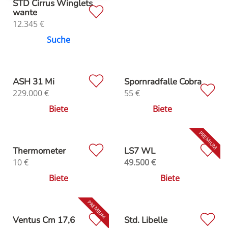
STD Cirrus Winglets
wante
12.345
€
Suche
ASH 31 Mi
Spornradfalle Cobra
229.000
€
55
€
Biete
Biete
Thermometer
LS7 WL
10
€
49.500
€
Biete
Biete
Ventus Cm 17,6
Std. Libelle