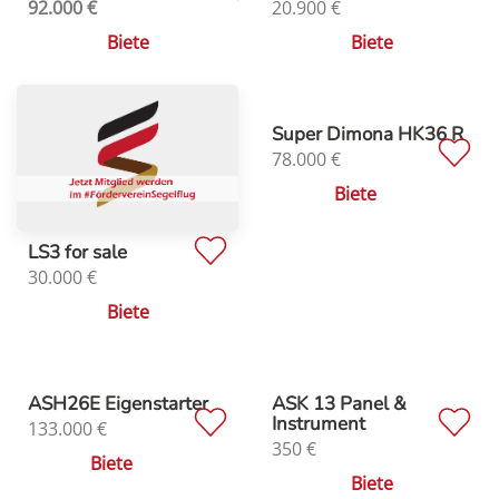
92.000
€
20.900
€
Biete
Biete
Super Dimona HK36 R
78.000
€
Biete
LS3 for sale
30.000
€
Biete
ASH26E Eigenstarter
ASK 13 Panel &
Instrument
133.000
€
350
€
Biete
Biete