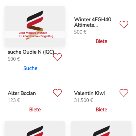
Winter 4FGH40
Altimete...
500
€
Biete
suche Oudie N (IGC)
600
€
Suche
Alter Bocian
Valentin Kiwi
123
€
31.500
€
Biete
Biete