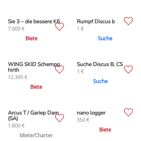
Sie 3 – die bessere K6
Rumpf Discus b
7.000
€
1
€
Biete
Suche
WING SKID Schempp
Suche Discus B, CS
hirth
1
€
12.345
€
Suche
Biete
Arcus T / Gariep Dam
nano logger
(SA)
350
€
1.800
€
Biete
Miete/Charter