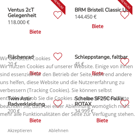
Ventus 2cT
BRM Bristell Classic UL
Gelegenheit
144.450
€
118.000
€
Biete
Biete
Flächenrad
Schleppstange, faltbar
Wir benutzen Cookies
20
€
45
€
Wir nutzen Cookies auf unserer Website. Einige von ihnen
Biete
Biete
sind essenziell für den Betrieb der Seite, während andere
uns helfen, diese Website und die Nutzererfahrung zu
verbessern (Tracking Cookies). Sie können selbst
entscheiden, ob Sie die Cookies zulassen möchten. Bitte
Twin Astir
Scheibe SF25C Falke
Radverkleidung
ROTAX
beachten Sie, dass bei einer Ablehnung womöglich nicht
200
€
34.999
€
mehr alle Funktionalitäten der Seite zur Verfügung stehen.
Biete
Biete
Akzeptieren
Ablehnen