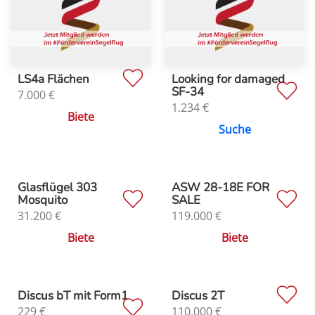
LS4a Flächen
Looking for damaged
SF-34
7.000
€
1.234
€
Biete
Suche
Glasflügel 303
ASW 28-18E FOR
Mosquito
SALE
31.200
€
119.000
€
Biete
Biete
Discus bT mit Form1
Discus 2T
229
€
110.000
€