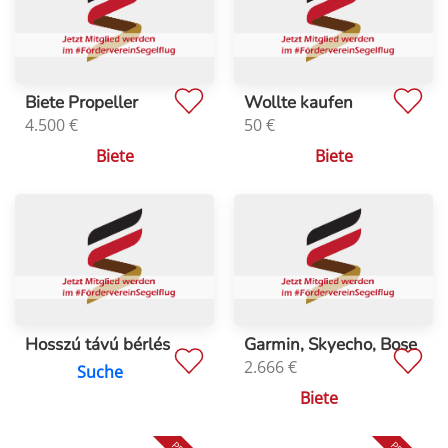
Biete Propeller
Wollte kaufen
4.500
€
50
€
Biete
Biete
Hosszú távú bérlés
Garmin, Skyecho, Bose
2.666
€
Suche
Biete