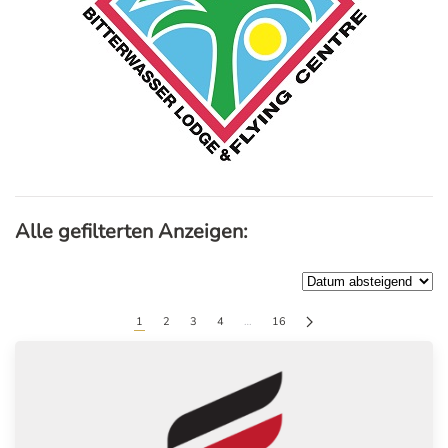
Alle gefilterten Anzeigen:
1
2
3
4
…
16