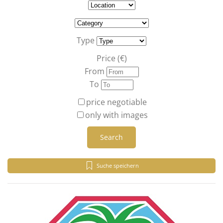
Type
Price (€)
From
To
price negotiable
only with images
Search
Suche speichern