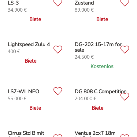
LS-3
Zustand
34.900
€
89.000
€
Biete
Biete
Lightspeed Zulu 4
DG-202 15-17m for
sale
400
€
24.500
€
Biete
Kostenlos
LS7-WL NEO
DG 808 C Competition
55.000
€
204.000
€
Biete
Biete
Cirrus Std B mit
Ventus 2cxT 18m