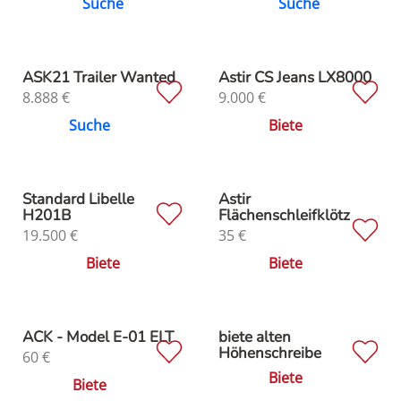
Suche
Suche
ASK21 Trailer Wanted
Astir CS Jeans LX8000
8.888
€
9.000
€
Suche
Biete
Standard Libelle
Astir
H201B
Flächenschleifklötz
19.500
€
35
€
Biete
Biete
ACK - Model E-01 ELT
biete alten
Höhenschreibe
60
€
Biete
Biete