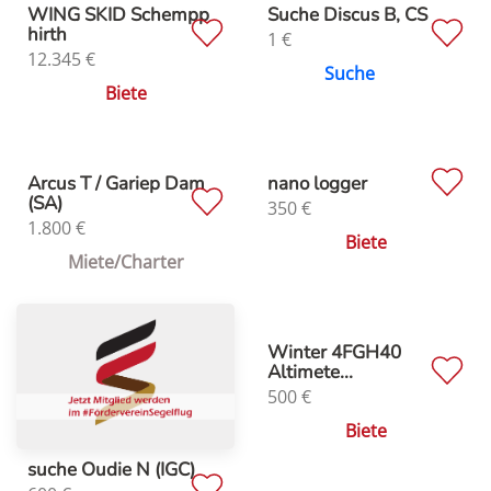
WING SKID Schempp
Suche Discus B, CS
hirth
1
€
12.345
€
Suche
Biete
Arcus T / Gariep Dam
nano logger
(SA)
350
€
1.800
€
Biete
Miete/Charter
Winter 4FGH40
Altimete...
500
€
Biete
suche Oudie N (IGC)