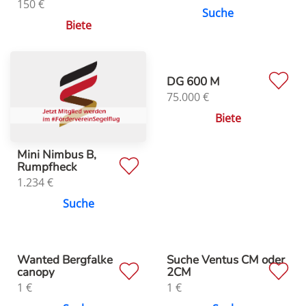
150
€
Suche
Biete
DG 600 M
75.000
€
Biete
Mini Nimbus B,
Rumpfheck
1.234
€
Suche
Wanted Bergfalke
Suche Ventus CM oder
canopy
2CM
1
€
1
€