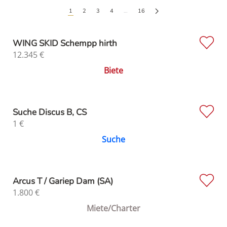
1
2
3
4
…
16
WING SKID Schempp hirth
12.345
€
Biete
Suche Discus B, CS
1
€
Suche
Arcus T / Gariep Dam (SA)
1.800
€
Miete/Charter