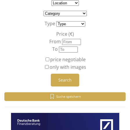
Type
Price (€)
From
To
price negotiable
only with images
Search
Suche speichern