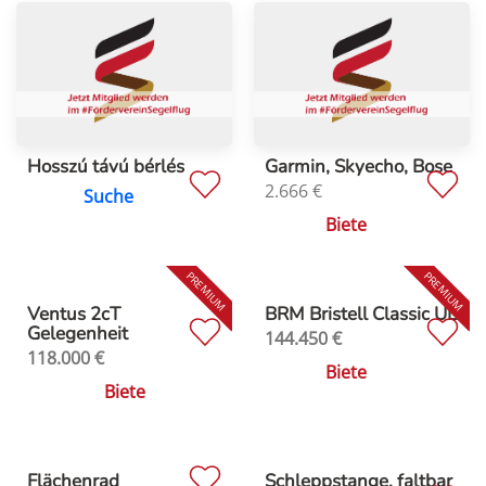
Hosszú távú bérlés
Garmin, Skyecho, Bose
2.666
€
Suche
Biete
Ventus 2cT
BRM Bristell Classic UL
Gelegenheit
144.450
€
118.000
€
Biete
Biete
Flächenrad
Schleppstange, faltbar