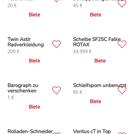
20
€
45
€
Biete
Biete
Twin Astir
Scheibe SF25C Falke
Radverkleidung
ROTAX
200
€
34.999
€
Biete
Biete
Barograph zu
Schleifsporn unbenutzt
verschenken
95
€
1
€
Biete
Biete
Rolladen-Schneider
Ventus cT in Top