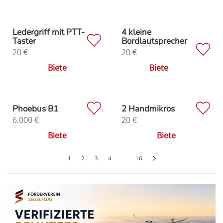
Ledergriff mit PTT-
4 kleine
Taster
Bordlautsprecher
20
€
20
€
Biete
Biete
Phoebus B1
2 Handmikros
6.000
€
20
€
Biete
Biete
1
2
3
4
…
16