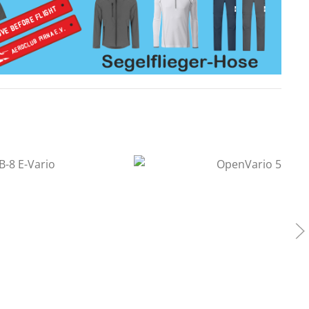
80
€
1
€