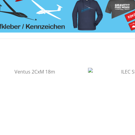
158.000
€
2