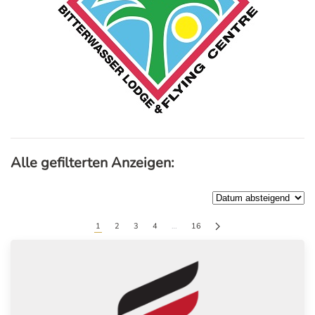
Alle gefilterten Anzeigen:
1
2
3
4
…
16