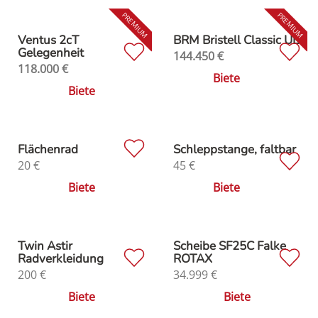
Ventus 2cT
BRM Bristell Classic UL
Gelegenheit
144.450
€
118.000
€
Biete
Biete
Flächenrad
Schleppstange, faltbar
20
€
45
€
Biete
Biete
Twin Astir
Scheibe SF25C Falke
Radverkleidung
ROTAX
200
€
34.999
€
Biete
Biete