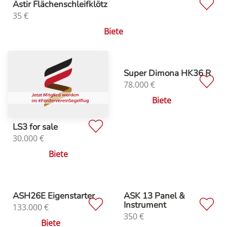
Astir Flächenschleifklötz
35
€
Biete
Super Dimona HK36 R
78.000
€
Biete
LS3 for sale
30.000
€
Biete
ASH26E Eigenstarter
ASK 13 Panel &
Instrument
133.000
€
350
€
Biete