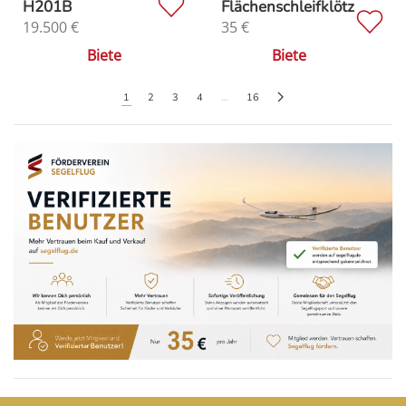
H201B
Flächenschleifklötz
19.500
€
35
€
Biete
Biete
1
2
3
4
…
16