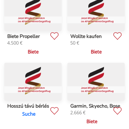
Biete Propeller
Wollte kaufen
4.500
€
50
€
Biete
Biete
Hosszú távú bérlés
Garmin, Skyecho, Bose
2.666
€
Suche
Biete