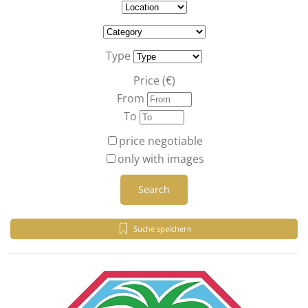
Type
Price (€)
From
To
price negotiable
only with images
Search
Suche speichern