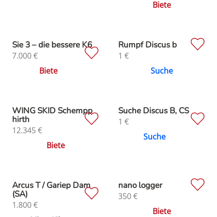
Biete
Sie 3 – die bessere K6
Rumpf Discus b
7.000
€
1
€
Biete
Suche
WING SKID Schempp
Suche Discus B, CS
hirth
1
€
12.345
€
Suche
Biete
Arcus T / Gariep Dam
nano logger
(SA)
350
€
1.800
€
Biete