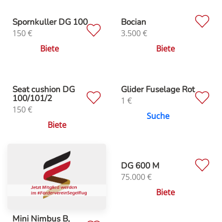
Spornkuller DG 100
Bocian
150
€
3.500
€
Biete
Biete
Seat cushion DG
Glider Fuselage Rot
100/101/2
1
€
150
€
Suche
Biete
DG 600 M
75.000
€
Biete
Mini Nimbus B,