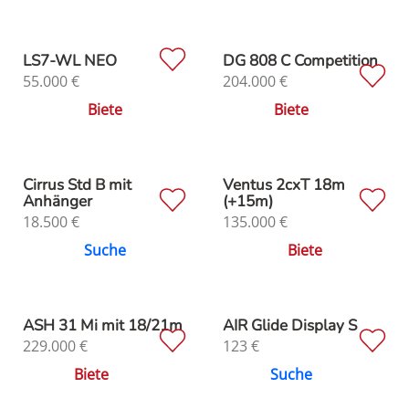
LS7-WL NEO
DG 808 C Competition
55.000
€
204.000
€
Biete
Biete
Cirrus Std B mit
Ventus 2cxT 18m
Anhänger
(+15m)
18.500
€
135.000
€
Suche
Biete
ASH 31 Mi mit 18/21m
AIR Glide Display S
229.000
€
123
€
Biete
Suche