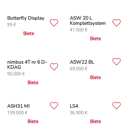
Butterfly Display
ASW 20 L
Komplettsystem
99
€
41.500
€
Biete
Biete
nimbus 4T nr 6 D-
ASW22 BL
KDAG
69.000
€
90.000
€
Biete
Biete
ASH31 MI
LS4
199.000
€
36.900
€
Biete
Biete