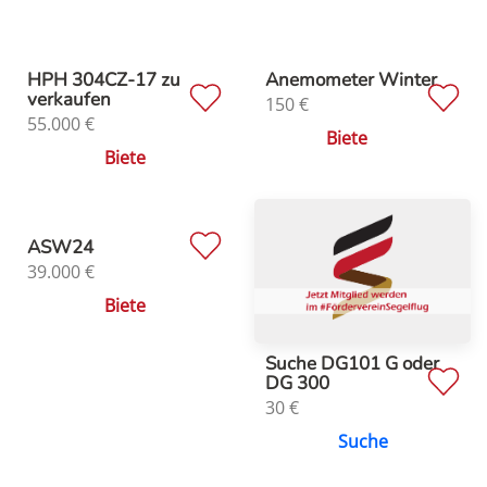
HPH 304CZ-17 zu
Anemometer Winter
verkaufen
150
€
55.000
€
Biete
Biete
ASW24
39.000
€
Biete
Suche DG101 G oder
DG 300
30
€
Suche