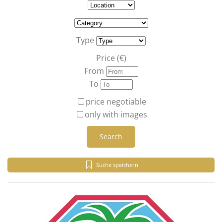
Type
Price (€)
From
To
price negotiable
only with images
Search
Suche speichern