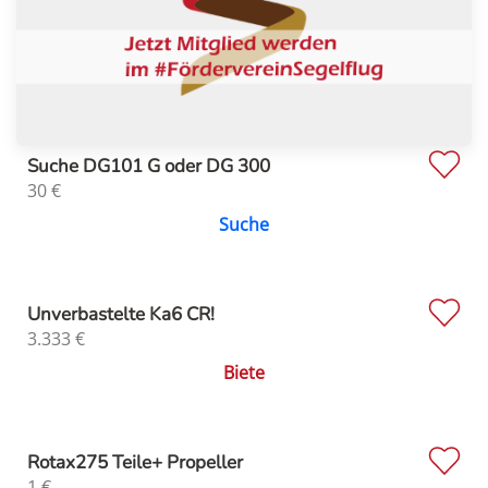
Suche DG101 G oder DG 300
30
€
Suche
Unverbastelte Ka6 CR!
3.333
€
Biete
Rotax275 Teile+ Propeller
1
€