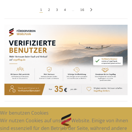
1
2
3
4
…
16
Wir benutzen Cookies
Wir nutzen Cookies auf unserer Website. Einige von ihnen
sind essenziell für den Betrieb der Seite, während andere