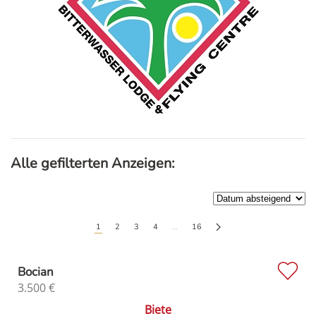
Alle gefilterten Anzeigen:
1
2
3
4
…
16
Bocian
3.500
€
Biete