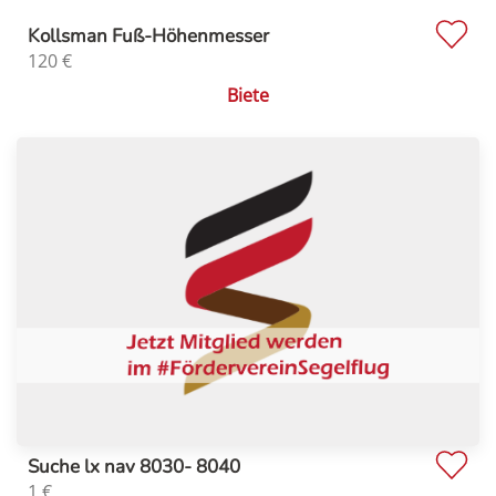
Kollsman Fuß-Höhenmesser
120
€
Biete
Suche lx nav 8030- 8040
1
€