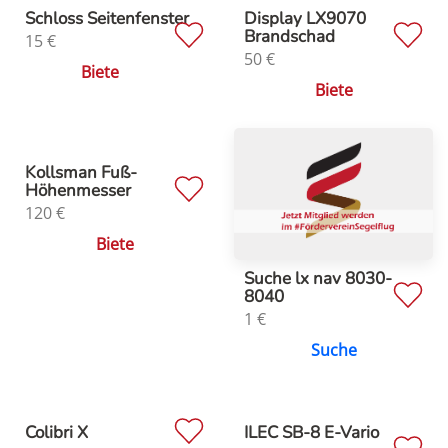
Schloss Seitenfenster
Display LX9070
Brandschad
15
€
50
€
Biete
Biete
Kollsman Fuß-
Höhenmesser
120
€
Biete
Suche lx nav 8030-
8040
1
€
Suche
Colibri X
ILEC SB-8 E-Vario