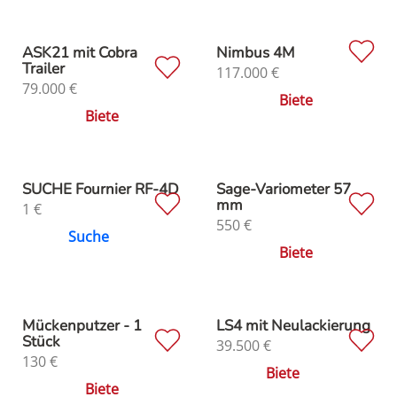
ASK21 mit Cobra
Nimbus 4M
Trailer
117.000
€
79.000
€
Biete
Biete
SUCHE Fournier RF-4D
Sage-Variometer 57
mm
1
€
550
€
Suche
Biete
Mückenputzer - 1
LS4 mit Neulackierung
Stück
39.500
€
130
€
Biete
Biete