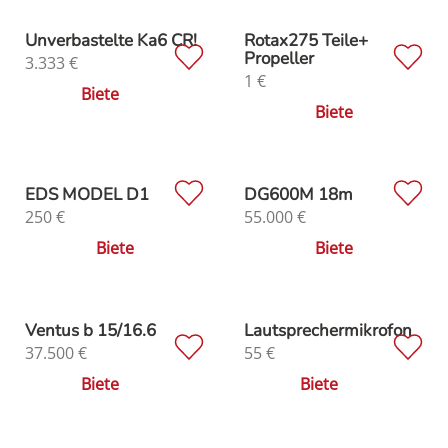
Unverbastelte Ka6 CR!
Rotax275 Teile+
Propeller
3.333
€
1
€
Biete
Biete
EDS MODEL D1
DG600M 18m
250
€
55.000
€
Biete
Biete
Ventus b 15/16.6
Lautsprechermikrofon
37.500
€
55
€
Biete
Biete