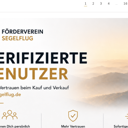
1
2
3
4
…
16