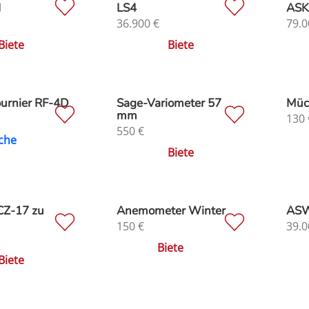
I
LS4
ASK2
36.900
€
79.0
Biete
Biete
urnier RF-4D
Sage-Variometer 57
Mück
mm
130
550
€
che
Biete
Z-17 zu
Anemometer Winter
AS
150
€
39.0
Biete
Biete