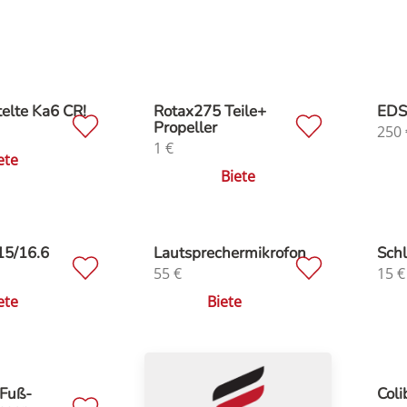
elte Ka6 CR!
Rotax275 Teile+
EDS
Propeller
250
1
€
ete
Biete
15/16.6
Lautsprechermikrofon
Schl
55
€
15
€
ete
Biete
 Fuß-
Coli