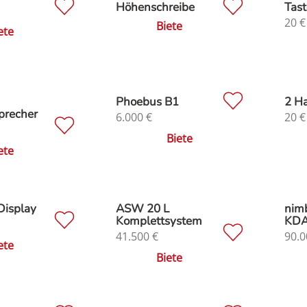
Höhenschreibe
Tast
20
€
Biete
ete
Phoebus B1
2 H
precher
6.000
€
20
€
Biete
ete
Display
ASW 20 L
nimb
Komplettsystem
KD
41.500
€
90.0
ete
Biete