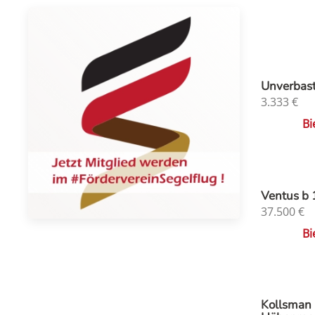
Unverbast
3.333
€
Bi
Ventus b 
37.500
€
Bi
Kollsman