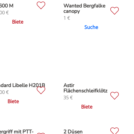
600 M
Wanted Bergfalke
canopy
00
€
1
€
Biete
Suche
dard Libelle H201B
Astir
Flächenschleifklötz
00
€
35
€
Biete
Biete
rgriff mit PTT-
2 Düsen