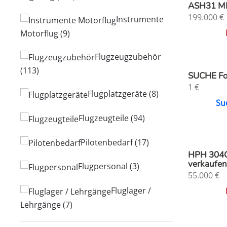
ASH31 M
199.000
€
Instrumente
Motorflug
(9)
Flugzeugzubehör
(113)
SUCHE Fo
1
€
Flugplatzgeräte
(8)
Su
Flugzeugteile
(94)
Pilotenbedarf
(17)
HPH 304C
verkaufen
Flugpersonal
(3)
55.000
€
Fluglager /
Lehrgänge
(7)