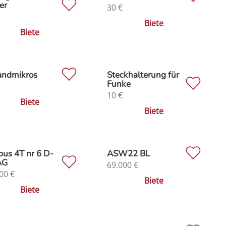
er
30
€
Biete
Biete
andmikros
Steckhalterung für
Funke
10
€
Biete
Biete
us 4T nr 6 D-
ASW22 BL
AG
69.000
€
00
€
Biete
Biete