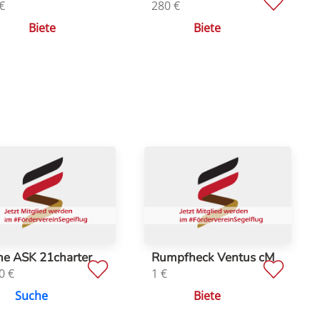
€
280
€
Biete
Biete
he ASK 21charter
Rumpfheck Ventus cM
0
€
1
€
Suche
Biete