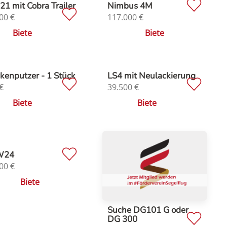
1 mit Cobra Trailer
Nimbus 4M
00
€
117.000
€
Biete
Biete
enputzer - 1 Stück
LS4 mit Neulackierung
€
39.500
€
Biete
Biete
W24
00
€
Biete
Suche DG101 G oder
DG 300