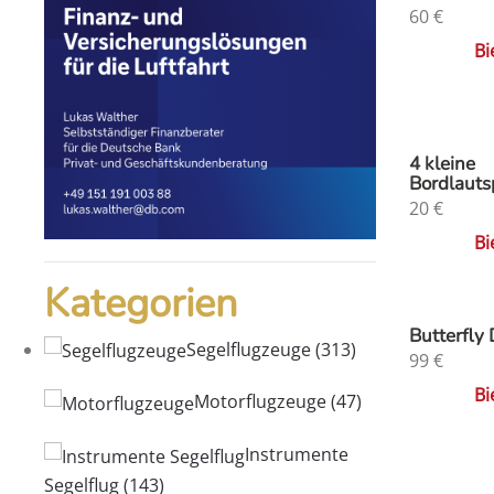
60
€
Bi
4 kleine
Bordlauts
20
€
Bi
Kategorien
Butterfly 
Segelflugzeuge
(313)
99
€
Bi
Motorflugzeuge
(47)
Instrumente
Segelflug
(143)