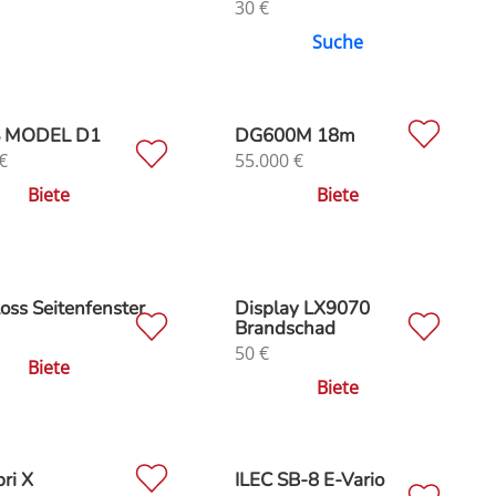
30
€
Suche
 MODEL D1
DG600M 18m
€
55.000
€
Biete
Biete
oss Seitenfenster
Display LX9070
Brandschad
50
€
Biete
Biete
bri X
ILEC SB-8 E-Vario