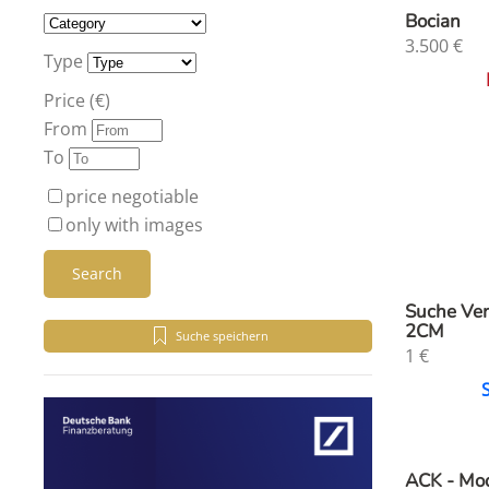
Bocian
3.500
€
Type
Price (€)
From
To
price negotiable
only with images
Search
Suche Ve
2CM
Suche speichern
1
€
ACK - Mod