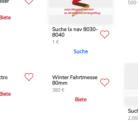
sser
500
Biete
Suche lx nav 8030-
8040
1
€
Suche
ctro
Winter Fahrtmesse
80mm
380
€
Biete
Biete
Suc
2.00