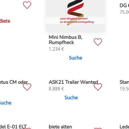
DG 
75.0
Biete
Mini Nimbus B,
Rumpfheck
1.234
€
Suche
ntus CM oder
ASK21 Trailer Wanted
Stan
8.888
€
19.5
Suche
Suche
el E-01 ELT
biete alten
Lede