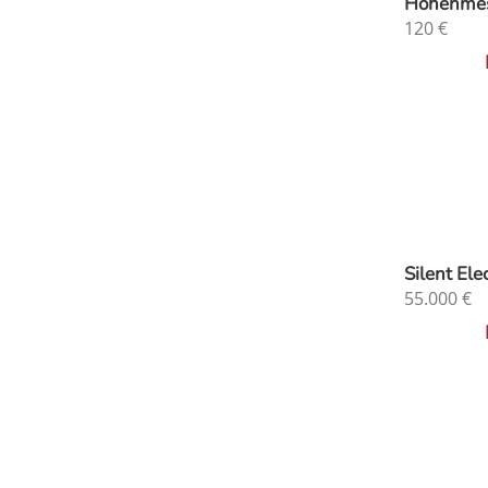
Höhenme
120
€
Silent Ele
55.000
€