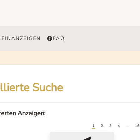
LEINANZEIGEN
FAQ
llierte Suche
lterten Anzeigen:
1
2
3
4
…
16