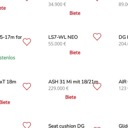
34.900
€
89.0
ete
Biete
5-17m for
LS7-WL NEO
DG 
55.000
€
204.
Biete
stenlos
cxT 18m
ASH 31 Mi mit 18/21m
AIR 
229.000
€
123
Biete
Biete
Seat cushion DG
Glid