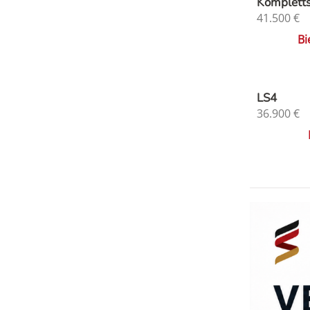
Komplett
41.500
€
Bi
LS4
36.900
€