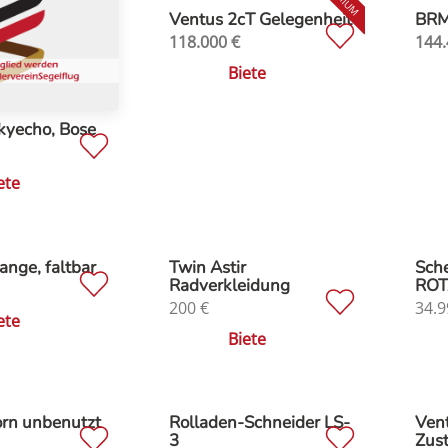
Ventus 2cT Gelegenheit
BRM 
118.000
€
144.
Biete
kyecho, Bose
ete
ange, faltbar
Twin Astir
Sche
Radverkleidung
ROT
200
€
34.9
ete
Biete
orn unbenutzt
Rolladen-Schneider LS-
Vent
3
Zus