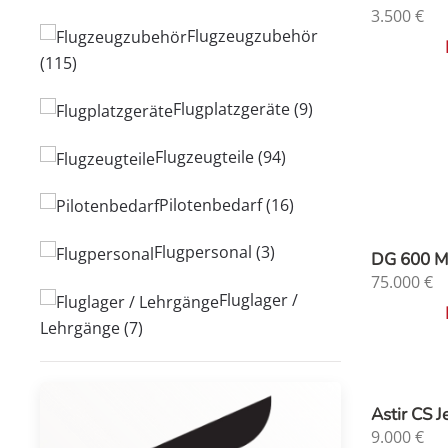
3.500
€
Flugzeugzubehör
(115)
Flugplatzgeräte
(9)
Flugzeugteile
(94)
Pilotenbedarf
(16)
Flugpersonal
(3)
DG 600 
75.000
€
Fluglager /
Lehrgänge
(7)
Astir CS 
9.000
€