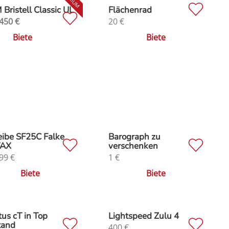
Bristell Classic UL
Flächenrad
450
€
20
€
Biete
Biete
ibe SF25C Falke
Barograph zu
AX
verschenken
99
€
1
€
Biete
Biete
us cT in Top
Lightspeed Zulu 4
tand
400
€