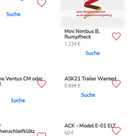
Suche
Mini Nimbus B,
Rumpfheck
1.234
€
Suche
he Ventus CM oder
ASK21 Trailer Wanted
M
8.888
€
Suche
Suche
r
ACK - Model E-01 ELT
henschleifklötz
60
€