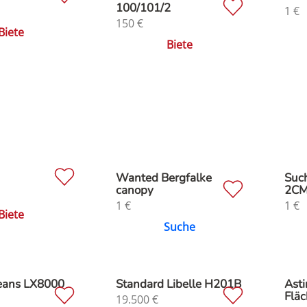
100/101/2
1
€
150
€
Biete
Biete
M
Wanted Bergfalke
Suc
canopy
2C
1
€
1
€
Biete
Suche
Jeans LX8000
Standard Libelle H201B
Asti
Fläc
19.500
€