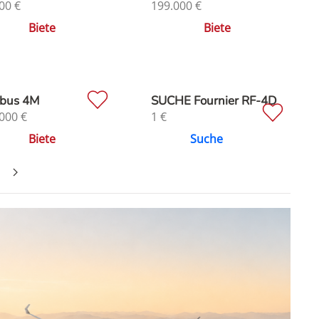
00
€
199.000
€
Biete
Biete
bus 4M
SUCHE Fournier RF-4D
000
€
1
€
Biete
Suche