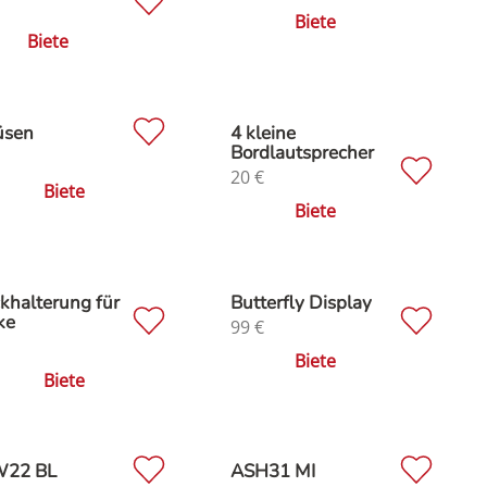
Biete
Biete
üsen
4 kleine
Bordlautsprecher
20
€
Biete
Biete
khalterung für
Butterfly Display
ke
99
€
Biete
Biete
22 BL
ASH31 MI