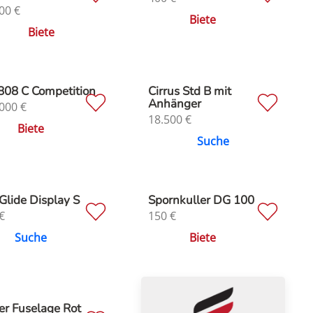
00
€
Biete
Biete
808 C Competition
Cirrus Std B mit
Anhänger
000
€
18.500
€
Biete
Suche
Glide Display S
Spornkuller DG 100
€
150
€
Suche
Biete
er Fuselage Rot