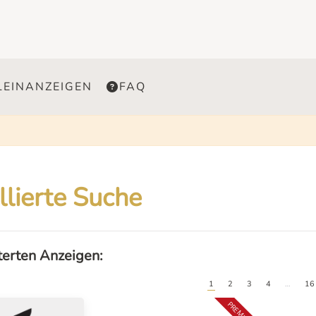
LEINANZEIGEN
FAQ
llierte Suche
lterten Anzeigen:
1
2
3
4
…
16