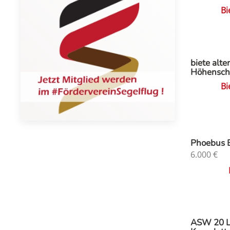
Bi
biete alte
Höhensch
Bi
Phoebus 
6.000
€
ASW 20 