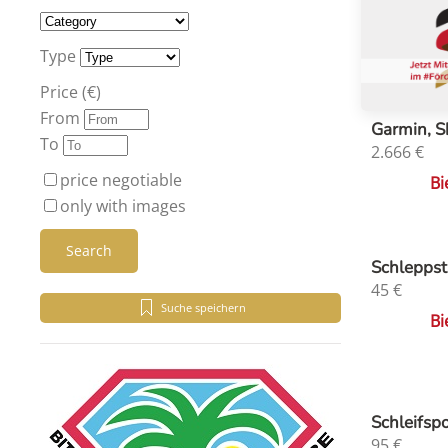
Type
Price (€)
From
Garmin, S
To
2.666
€
price negotiable
Bi
only with images
Search
Schleppst
45
€
Suche speichern
Bi
Schleifsp
95
€