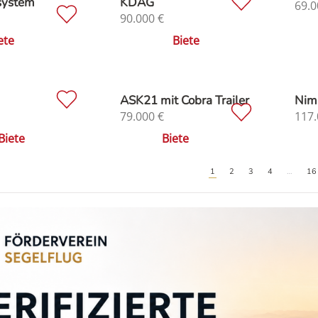
system
KDAG
69.0
90.000
€
ete
Biete
ASK21 mit Cobra Trailer
Nim
79.000
€
117.
Biete
Biete
1
2
3
4
…
16