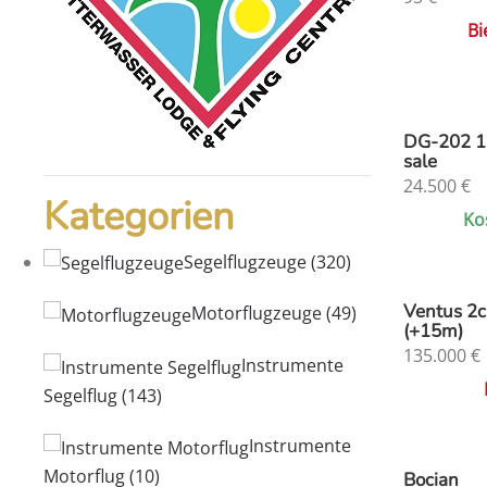
Bi
DG-202 1
sale
24.500
€
Kategorien
Ko
Segelflugzeuge
(320)
Ventus 2
Motorflugzeuge
(49)
(+15m)
135.000
€
Instrumente
Segelflug
(143)
Instrumente
Motorflug
(10)
Bocian