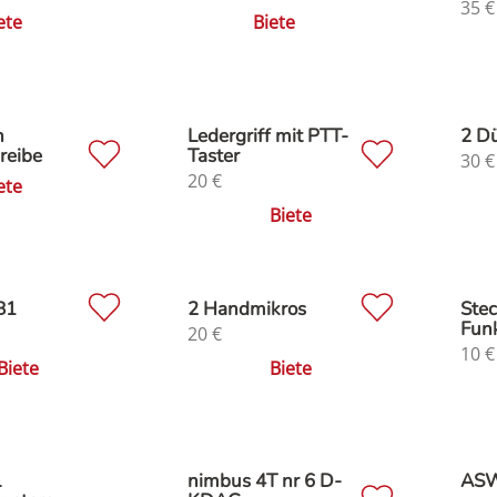
35
€
ete
Biete
n
Ledergriff mit PTT-
2 D
reibe
Taster
30
€
20
€
ete
Biete
B1
2 Handmikros
Stec
Fun
20
€
10
€
Biete
Biete
L
nimbus 4T nr 6 D-
ASW