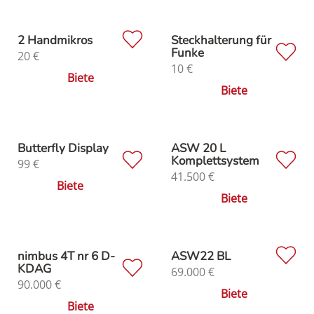
2 Handmikros
Steckhalterung für
Funke
20
€
10
€
Biete
Biete
Butterfly Display
ASW 20 L
Komplettsystem
99
€
41.500
€
Biete
Biete
nimbus 4T nr 6 D-
ASW22 BL
KDAG
69.000
€
90.000
€
Biete
Biete