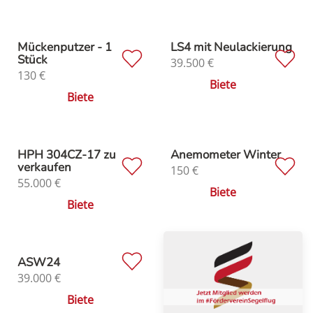
Mückenputzer - 1
LS4 mit Neulackierung
Stück
39.500
€
130
€
Biete
Biete
HPH 304CZ-17 zu
Anemometer Winter
verkaufen
150
€
55.000
€
Biete
Biete
ASW24
39.000
€
Biete