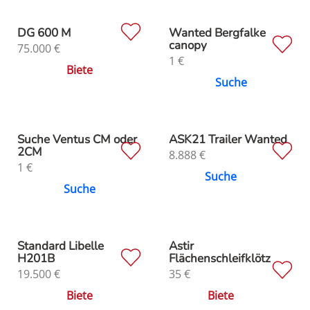
DG 600 M
Wanted Bergfalke
canopy
75.000
€
1
€
Biete
Suche
Suche Ventus CM oder
ASK21 Trailer Wanted
2CM
8.888
€
1
€
Suche
Suche
Standard Libelle
Astir
H201B
Flächenschleifklötz
19.500
€
35
€
Biete
Biete