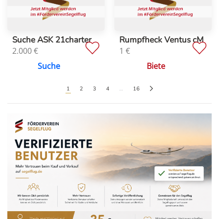
Suche ASK 21charter
Rumpfheck Ventus cM
2.000
€
1
€
Suche
Biete
1
2
3
4
…
16