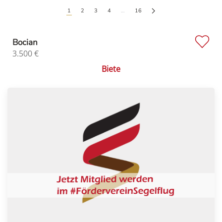
1
2
3
4
…
16
Bocian
3.500
€
Biete