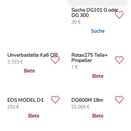
Suche DG101 G oder
DG 300
30
€
Suche
Unverbastelte Ka6 CR!
Rotax275 Teile+
Propeller
3.333
€
1
€
Biete
Biete
EDS MODEL D1
DG600M 18m
250
€
55.000
€
Biete
Biete