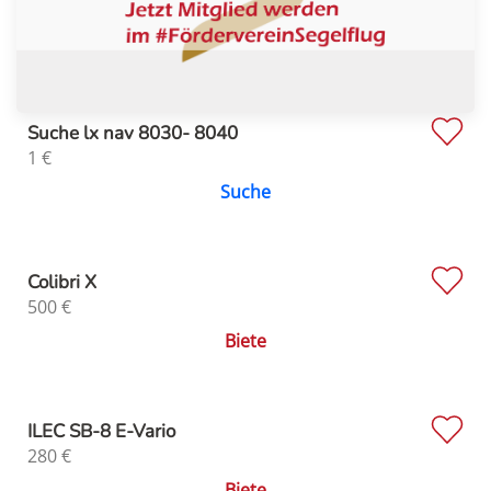
Suche lx nav 8030- 8040
1
€
Suche
Colibri X
500
€
Biete
ILEC SB-8 E-Vario
280
€
Biete