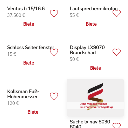
Ventus b 15/16.6
Lautsprechermikrofon
37.500
€
55
€
Biete
Biete
Schloss Seitenfenster
Display LX9070
Brandschad
15
€
50
€
Biete
Biete
Kollsman Fuß-
Höhenmesser
120
€
Biete
Suche lx nav 8030-
8040