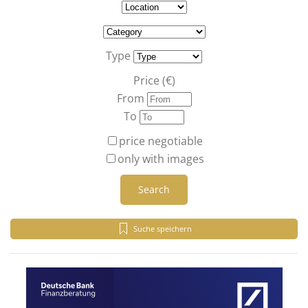
Type
Price (€)
From
To
price negotiable
only with images
Search
Suche speichern