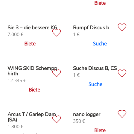
Biete
Sie 3 – die bessere K6
Rumpf Discus b
7.000
€
1
€
Biete
Suche
WING SKID Schempp
Suche Discus B, CS
hirth
1
€
12.345
€
Suche
Biete
Arcus T / Gariep Dam
nano logger
(SA)
350
€
1.800
€
Biete