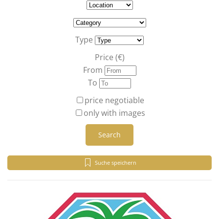
Type
Price (€)
From
To
price negotiable
only with images
Search
Suche speichern