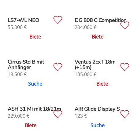
LS7-WL NEO
DG 808 C Competition
55.000
€
204.000
€
Biete
Biete
Cirrus Std B mit
Ventus 2cxT 18m
Anhänger
(+15m)
18.500
€
135.000
€
Suche
Biete
ASH 31 Mi mit 18/21m
AIR Glide Display S
229.000
€
123
€
Biete
Suche