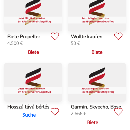
Biete Propeller
Wollte kaufen
4.500
€
50
€
Biete
Biete
Hosszú távú bérlés
Garmin, Skyecho, Bose
2.666
€
Suche
Biete