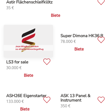
Astir Flächenschleifklötz
35
€
Biete
Super Dimona HK36 R
78.000
€
Biete
LS3 for sale
30.000
€
Biete
ASH26E Eigenstarter
ASK 13 Panel &
Instrument
133.000
€
350
€
Biete