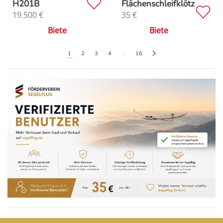
H201B
Flächenschleifklötz
19.500
€
35
€
Biete
Biete
1
2
3
4
…
16