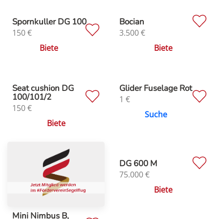
Spornkuller DG 100
Bocian
150
€
3.500
€
Biete
Biete
Seat cushion DG
Glider Fuselage Rot
100/101/2
1
€
150
€
Suche
Biete
DG 600 M
75.000
€
Biete
Mini Nimbus B,