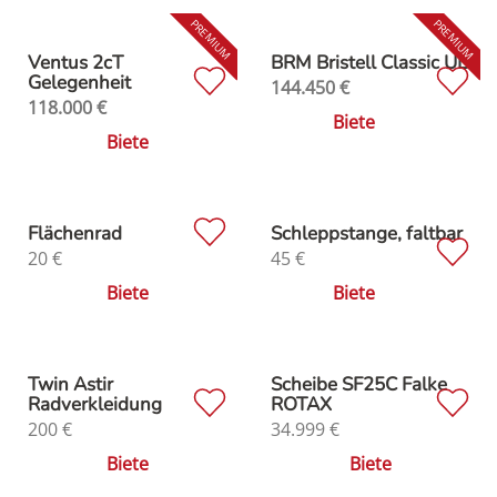
Ventus 2cT
BRM Bristell Classic UL
Gelegenheit
144.450
€
118.000
€
Biete
Biete
Flächenrad
Schleppstange, faltbar
20
€
45
€
Biete
Biete
Twin Astir
Scheibe SF25C Falke
Radverkleidung
ROTAX
200
€
34.999
€
Biete
Biete