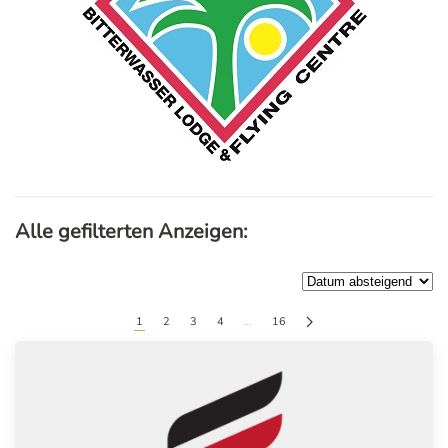
Alle gefilterten Anzeigen:
1
2
3
4
…
16