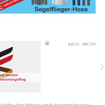
3.200
€