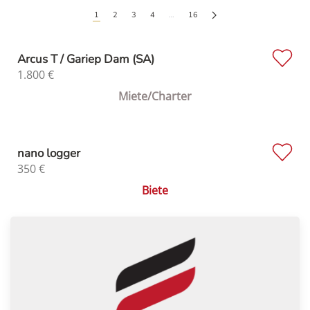
1
2
3
4
…
16
Arcus T / Gariep Dam (SA)
1.800
€
Miete/Charter
nano logger
350
€
Biete