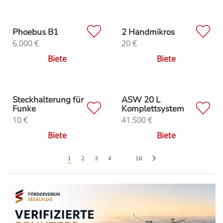
Phoebus B1
2 Handmikros
6.000
€
20
€
Biete
Biete
Steckhalterung für
ASW 20 L
Funke
Komplettsystem
10
€
41.500
€
Biete
Biete
1
2
3
4
…
16