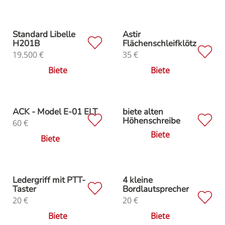
Standard Libelle
Astir
H201B
Flächenschleifklötz
19.500
€
35
€
Biete
Biete
ACK - Model E-01 ELT
biete alten
Höhenschreibe
60
€
Biete
Biete
Ledergriff mit PTT-
4 kleine
Taster
Bordlautsprecher
20
€
20
€
Biete
Biete