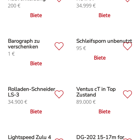
200
€
34.999
€
Biete
Biete
Barograph zu
Schleifsporn unbenutzt
verschenken
95
€
1
€
Biete
Biete
Rolladen-Schneider
Ventus cT in Top
LS-3
Zustand
34.900
€
89.000
€
Biete
Biete
Lightspeed Zulu 4
DG-202 15-17m for