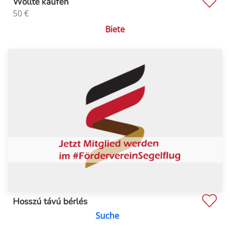
Wollte kaufen
50
€
Biete
Hosszú távú bérlés
Suche