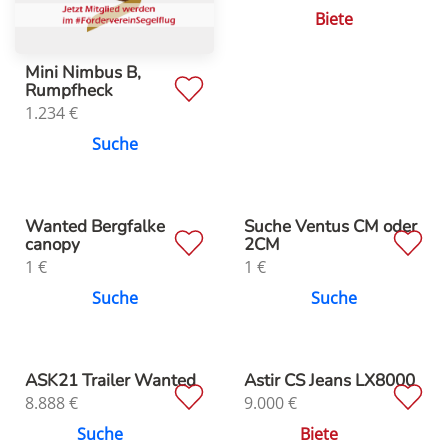
Biete
Mini Nimbus B,
Rumpfheck
1.234
€
Suche
Wanted Bergfalke
Suche Ventus CM oder
canopy
2CM
1
€
1
€
Suche
Suche
ASK21 Trailer Wanted
Astir CS Jeans LX8000
8.888
€
9.000
€
Suche
Biete