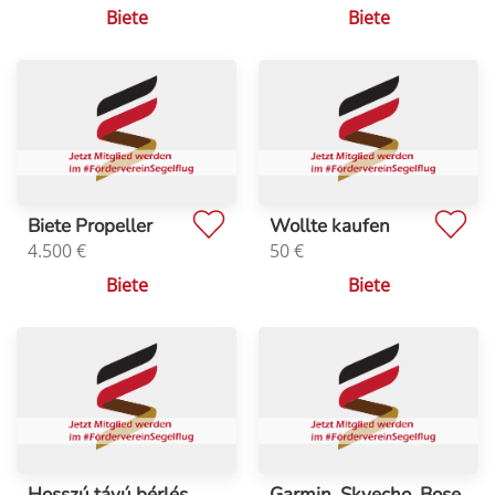
Biete
Biete
Biete Propeller
Wollte kaufen
4.500
€
50
€
Biete
Biete
Hosszú távú bérlés
Garmin, Skyecho, Bose