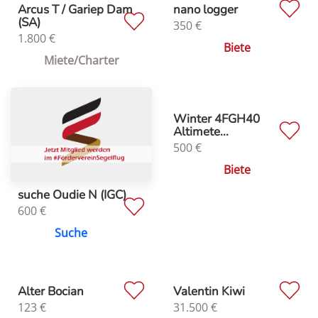
Arcus T / Gariep Dam
nano logger
(SA)
350
€
1.800
€
Biete
Miete/Charter
Winter 4FGH40
Altimete...
500
€
Biete
suche Oudie N (IGC)
600
€
Suche
Alter Bocian
Valentin Kiwi
123
€
31.500
€