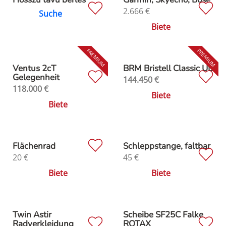
2.666
€
Suche
Biete
Ventus 2cT
BRM Bristell Classic UL
Gelegenheit
144.450
€
118.000
€
Biete
Biete
Flächenrad
Schleppstange, faltbar
20
€
45
€
Biete
Biete
Twin Astir
Scheibe SF25C Falke
Radverkleidung
ROTAX