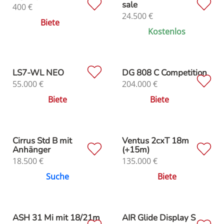
sale
400
€
24.500
€
Biete
Kostenlos
LS7-WL NEO
DG 808 C Competition
55.000
€
204.000
€
Biete
Biete
Cirrus Std B mit
Ventus 2cxT 18m
Anhänger
(+15m)
18.500
€
135.000
€
Suche
Biete
ASH 31 Mi mit 18/21m
AIR Glide Display S