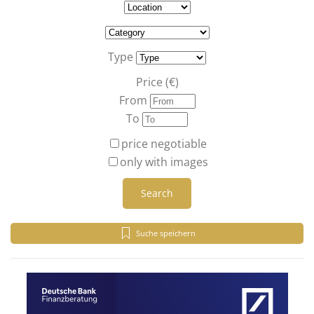
Type
Price (€)
From
To
price negotiable
only with images
Search
Suche speichern