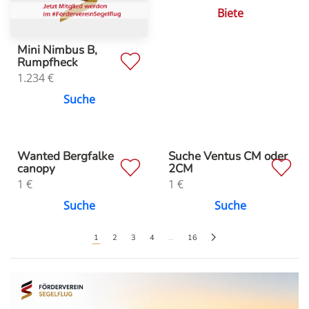
Biete
Mini Nimbus B,
Rumpfheck
1.234
€
Suche
Wanted Bergfalke
Suche Ventus CM oder
canopy
2CM
1
€
1
€
Suche
Suche
1
2
3
4
…
16