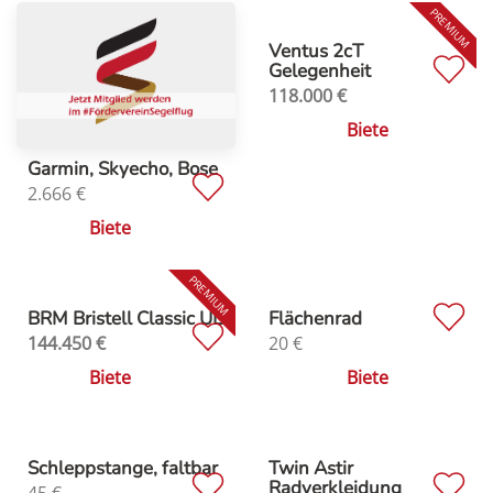
Ventus 2cT
Gelegenheit
118.000
€
Biete
Garmin, Skyecho, Bose
2.666
€
Biete
BRM Bristell Classic UL
Flächenrad
144.450
€
20
€
Biete
Biete
Schleppstange, faltbar
Twin Astir
Radverkleidung
45
€