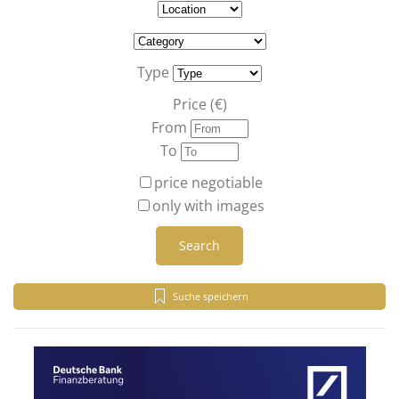
Type
Price (€)
From
To
price negotiable
only with images
Search
Suche speichern