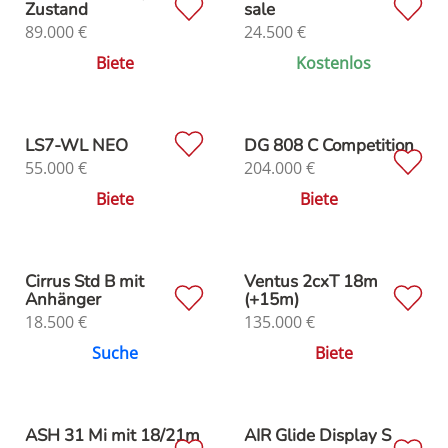
Zustand
sale
89.000
€
24.500
€
Biete
Kostenlos
LS7-WL NEO
DG 808 C Competition
55.000
€
204.000
€
Biete
Biete
Cirrus Std B mit
Ventus 2cxT 18m
Anhänger
(+15m)
18.500
€
135.000
€
Suche
Biete
ASH 31 Mi mit 18/21m
AIR Glide Display S