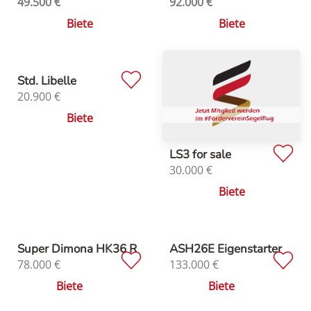
49.500
€
92.000
€
Biete
Biete
Std. Libelle
20.900
€
Biete
LS3 for sale
30.000
€
Biete
Super Dimona HK36 R
ASH26E Eigenstarter
78.000
€
133.000
€
Biete
Biete