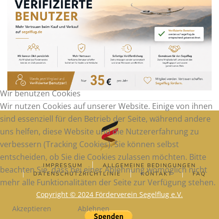
Wir benutzen Cookies
Wir nutzen Cookies auf unserer Website. Einige von ihnen
sind essenziell für den Betrieb der Seite, während andere
uns helfen, diese Website und die Nutzererfahrung zu
verbessern (Tracking Cookies). Sie können selbst
entscheiden, ob Sie die Cookies zulassen möchten. Bitte
IMPRESSUM
ALLGEMEINE BEDINGUNGEN
beachten Sie, dass bei einer Ablehnung womöglich nicht
DATENSCHUTZRICHTLINIE
KONTAKT
FAQ
mehr alle Funktionalitäten der Seite zur Verfügung stehen.
Copyright © 2024 Förderverein Segelflug e.V.
Akzeptieren
Ablehnen