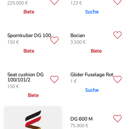
229.000
€
123
€
Biete
Suche
Spornkuller DG 100
Bocian
150
€
3.500
€
Biete
Biete
Seat cushion DG
Glider Fuselage Rot
100/101/2
1
€
150
€
Suche
Biete
DG 600 M
75.000
€