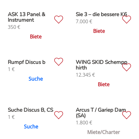
ASK 13 Panel &
Sie 3 – die bessere K6
Instrument
7.000
€
350
€
Biete
Biete
Rumpf Discus b
WING SKID Schempp
hirth
1
€
12.345
€
Suche
Biete
Suche Discus B, CS
Arcus T / Gariep Dam
(SA)
1
€
1.800
€
Suche
Miete/Charter