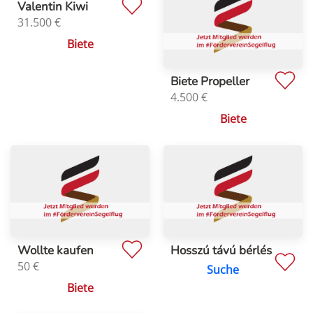
Valentin Kiwi
31.500
€
Biete
Biete Propeller
4.500
€
Biete
Wollte kaufen
Hosszú távú bérlés
50
€
Suche
Biete