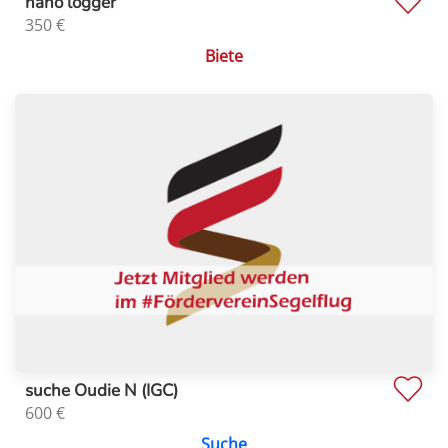
nano logger
350
€
Biete
suche Oudie N (IGC)
600
€
Suche