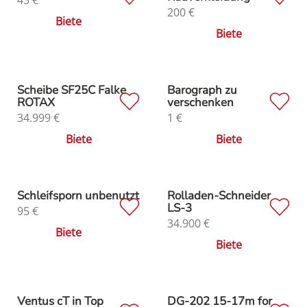
200
€
Biete
Biete
Scheibe SF25C Falke
Barograph zu
ROTAX
verschenken
34.999
€
1
€
Biete
Biete
Schleifsporn unbenutzt
Rolladen-Schneider
LS-3
95
€
34.900
€
Biete
Biete
Ventus cT in Top
DG-202 15-17m for