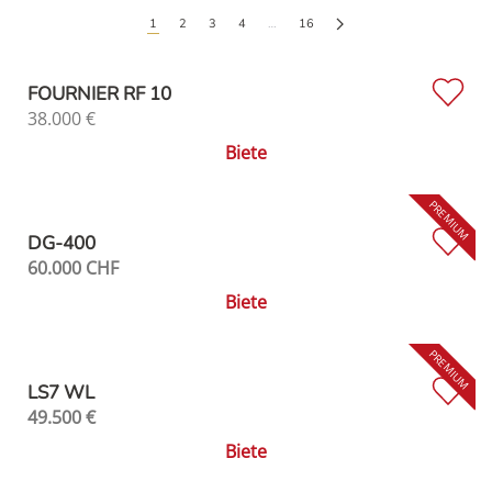
1
2
3
4
…
16
FOURNIER RF 10
38.000
€
Biete
DG-400
60.000
CHF
Biete
LS7 WL
49.500
€
Biete