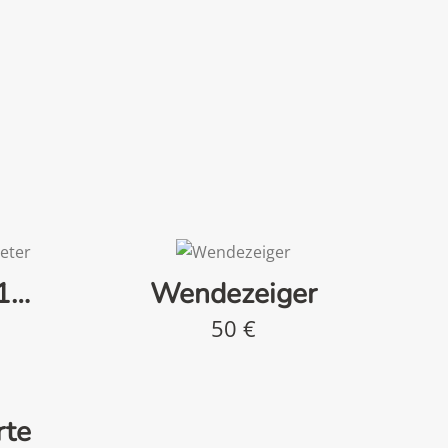
-1…
Wendezeiger
50
€
rte