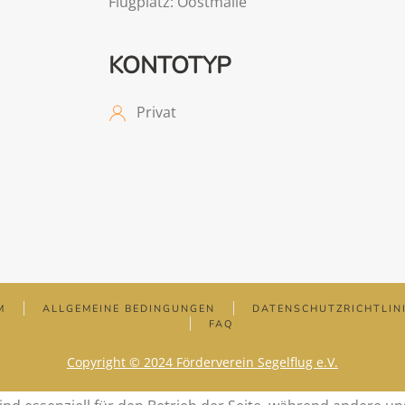
Flugplatz: Oostmalle
KONTOTYP
Privat
M
ALLGEMEINE BEDINGUNGEN
DATENSCHUTZRICHTLIN
FAQ
Copyright © 2024 Förderverein Segelflug e.V.